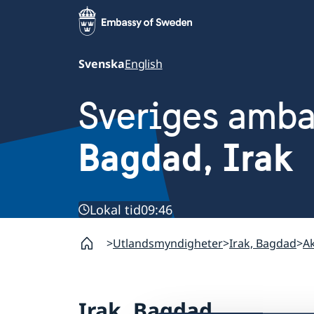
Svenska
English
Sveriges amb
Bagdad, Irak
Lokal tid
09:46
Utlandsmyndigheter
Irak, Bagdad
Ak
Irak, Bagdad