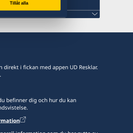
Tillåt alla
n direkt i fickan med appen UD Resklar.
.
u befinner dig och hur du kan
dsvistelse.
ormation