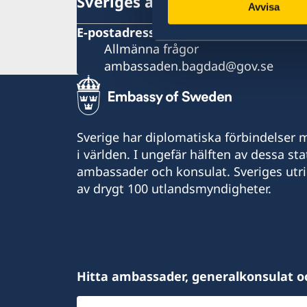
Sveriges ambassad
Avvisa
E-postadress
Allmänna frågor
ambassaden.bagdad@gov.se
Sverige har diplomatiska förbindelser me
i världen. I ungefär hälften av dessa sta
ambassader och konsulat. Sveriges utr
av drygt 100 utlandsmyndigheter.
Hitta ambassader, generalkonsulat o
Välj