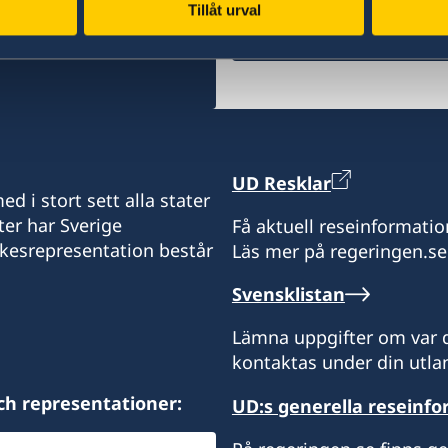
Svenska konsulat
Tillåt urval
Sektionskansliet i Erbil
Stängt för allmänheten.
UD Resklar
d i stort sett alla stater
ter har Sverige
Få aktuell reseinformatio
ikesrepresentation består
Läs mer på regeringen.se
Svensklistan
Lämna uppgifter om var d
kontaktas under din utlan
ch representationer:
UD:s generella reseinf