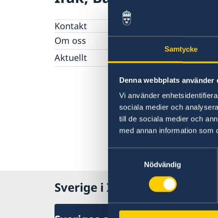
Kontakt
Om oss
Samtycke
Dataskyddspolicy (GDPR)
Aktuellt
Nyheter
Denna webbplats använder 
Vi använder enhetsidentifierar
sociala medier och analysera 
till de sociala medier och a
med annan information som du 
Samtyckesval
Nödvändig
Sverige i Irak