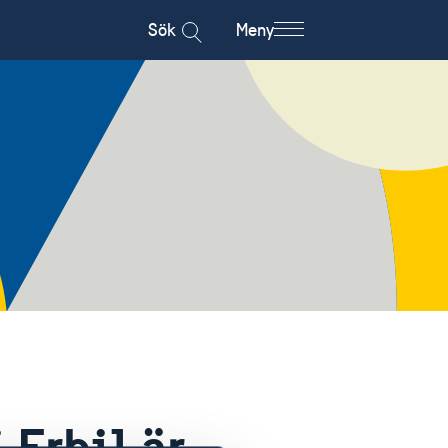
Sök
Meny
 Erbil är