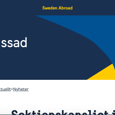
Sweden Abroad
assad
tuellt
Nyheter
Sektionskansliet i