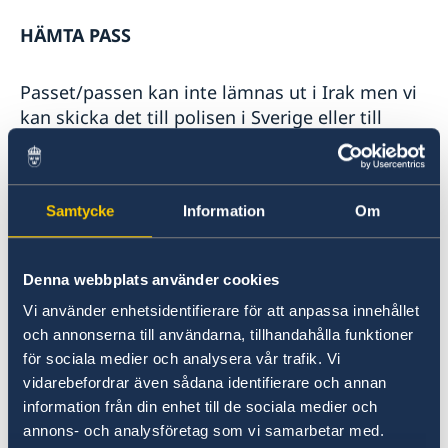
HÄMTA PASS
Passet/passen kan inte lämnas ut i Irak men vi
kan skicka det till polisen i Sverige eller till
annan svensk ambassad i ett annat land. Dock
ej i Teheran på grund av nuvarande
säkerhetsläge.
Samtycke
Information
Om
Ange namn och personnummer (för alla)
Ange vid vilken ambassad eller
Denna webbplats använder cookies
polismyndighet i Sverige du avser hämta
Vi använder enhetsidentifierare för att anpassa innehållet
ditt pass. Mejla till
och annonserna till användarna, tillhandahålla funktioner
ambassaden.bagdad@gov.se
för sociala medier och analysera vår trafik. Vi
vidarebefordrar även sådana identifierare och annan
Pass för barn under 18 år kan hämtas ut av
information från din enhet till de sociala medier och
vårdnadshavare med giltigt pass/ID. Ta med dig
annons- och analysföretag som vi samarbetar med.
barnets nuvarande pass. Barnet behöver ej följa