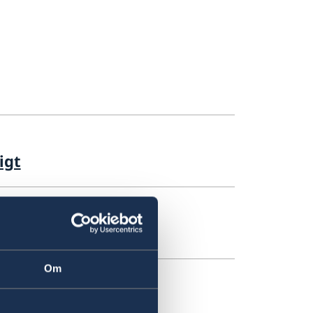
igt
 Esa Kärnä
Om
 presenterade