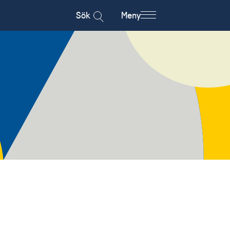
Sök
Meny