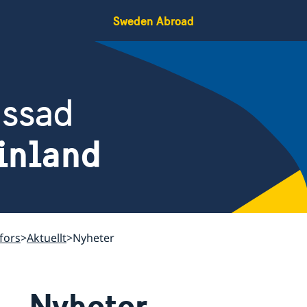
Sweden Abroad
assad
Finland
fors
Aktuellt
Nyheter
Nyheter