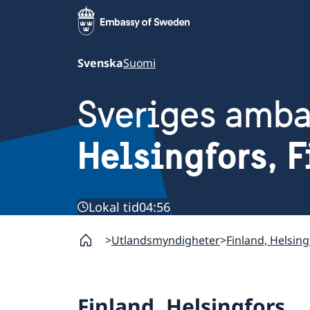
Svenska
Suomi
Sveriges amb
Helsingfors, 
Lokal tid
04:56
Utlandsmyndigheter
Finland, Helsing
Finland, Helsingfors