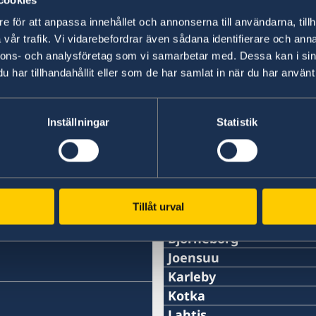
utrikesdeklarationen 2026
e för att anpassa innehållet och annonserna till användarna, tillh
vår trafik. Vi vidarebefordrar även sådana identifierare och anna
10 feb. 2026
nnons- och analysföretag som vi samarbetar med. Dessa kan i sin
har tillhandahållit eller som de har samlat in när du har använt 
Konsulatet i Raseborg tillfälligt stä
1
2
3
4
5
»
Inställningar
Statistik
s
Svenska konsulat
Tillåt urval
Björneborg
Telefon:
Joensuu
Telefon
Karleby
+358 2 6244 144
Telefon:
Kotka
+358 (0)50 405 8227
Telefon:
Lahtis