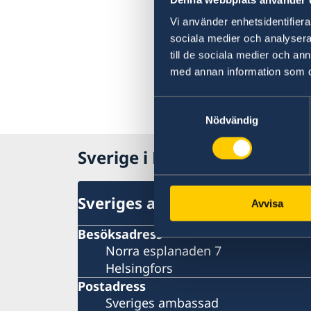
Vi använder enhetsidentifierar
sociala medier och analysera 
till de sociala medier och a
med annan information som du 
Samtyckesval
Nödvändig
Sverige i Finland, Helsingfor
Sveriges ambassad
Avvisa
Besöksadress
Norra esplanaden 7
Helsingfors
Postadress
Sveriges ambassad