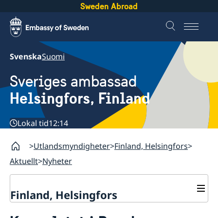
Sweden Abroad
Svenska
Suomi
Sveriges ambassad
Helsingfors, Finland
Lokal tid
12:14
Utlandsmyndigheter
Finland, Helsingfors
Aktuellt
Nyheter
Finland, Helsingfors
Kontakt