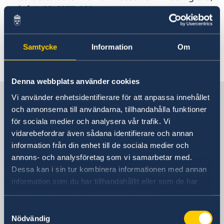
telefon 09-6877 660, e-post
ambassaden.helsingfors@gov.se
Samtycke
Information
Om
Denna webbplats använder cookies
Sverige i Finland, Helsingfors
Vi använder enhetsidentifierare för att anpassa innehållet
och annonserna till användarna, tillhandahålla funktioner
för sociala medier och analysera vår trafik. Vi
Sveriges ambassad
vidarebefordrar även sådana identifierare och annan
information från din enhet till de sociala medier och
Besöksadress
annons- och analysföretag som vi samarbetar med.
Norra esplanaden 7
Dessa kan i sin tur kombinera informationen med annan
Helsingfors
information som du har tillhandahållit eller som de har
Postadress
samlat in när du har använt deras tjänster.
Sveriges ambassad
Samtyckesval
PB 168
Nödvändig