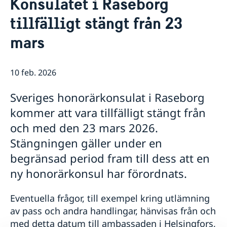
Konsulatet i Raseborg
Om oss
tillfälligt stängt från 23
Ambassadören
Så stöttar vi svenska företag
Ambassadbyggnadens historia
mars
Vi är en resurs för svenska företag
Aktuellt
Tidigare ambassadörer
Team Sweden
Dataskyddspolicy
Nyheter
Så kan du få stöd
10 feb. 2026
Svenska företag i Finland
Anmäl handelshinder
Sveriges honorärkonsulat i Raseborg
kommer att vara tillfälligt stängt från
och med den 23 mars 2026.
Stängningen gäller under en
begränsad period fram till dess att en
ny honorärkonsul har förordnats.
Eventuella frågor, till exempel kring utlämning
av pass och andra handlingar, hänvisas från och
med detta datum till ambassaden i Helsingfors,