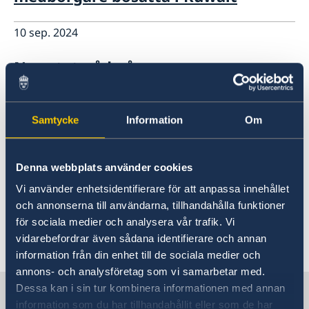
10 sep. 2024
Nya statsråd på
Utrikesdepartementet
Samtycke
Information
Om
20 mars 2024
Regeringens prioriteringar i utrikes-
Denna webbplats använder cookies
och säkerhetspolitiken med
Vi använder enhetsidentifierare för att anpassa innehållet
anledning av Sveriges medlemskap i
och annonserna till användarna, tillhandahålla funktioner
Nato
för sociala medier och analysera vår trafik. Vi
vidarebefordrar även sådana identifierare och annan
information från din enhet till de sociala medier och
1
2
3
»
annons- och analysföretag som vi samarbetar med.
Dessa kan i sin tur kombinera informationen med annan
Sverige i Förenade arabemiraten
information som du har tillhandahållit eller som de har