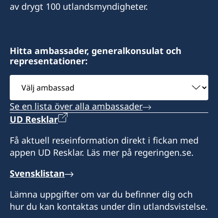
Sverige har inte något konsulat i Kuwait.
av drygt 100 utlandsmyndigheter.
+973 17 320 498
Ambassaden representerar Kuwait från Abu
Dhabi. Vänligen ta kontakt med ambassaden i
Öppettider är på söndagar, tisdagar och
Abu Dhabi för konsulär service exempelvis
torsdagar från 9:00 till 12:00
Hitta ambassader, generalkonsulat och
ansökan om samordningsnummer och pass.
representationer:
Välj
ambassad
Se en lista över alla ambassader
UD Resklar
Få aktuell reseinformation direkt i fickan med
appen UD Resklar. Läs mer på regeringen.se.
Svensklistan
Lämna uppgifter om var du befinner dig och
hur du kan kontaktas under din utlandsvistelse.