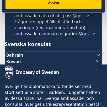
Avvisa
ambassaden.abu-dhabi@gov.se
Passfrågor
ambassaden.abu.dhabi-pass@gov.se
Frågor om uppehållstillstånd och
viseringar (regional migration hub)
ambassaden.amman-migration@gov.se
Svenska konsulat
Bahrain
Tel
Kuwait
Tel
+973 17 339 799
+971 2 417 88 00
E-Post
Sverige har diplomatiska förbindelser med i
E-Post
stort sett alla stater i världen. I ungefär hälften
Swecon@batelco.com.bh
av dessa stater har Sverige ambassader och
Ambassaden.abu-dhabi@gov.se
Fax
konsulat. Sveriges utrikesrepresentation består