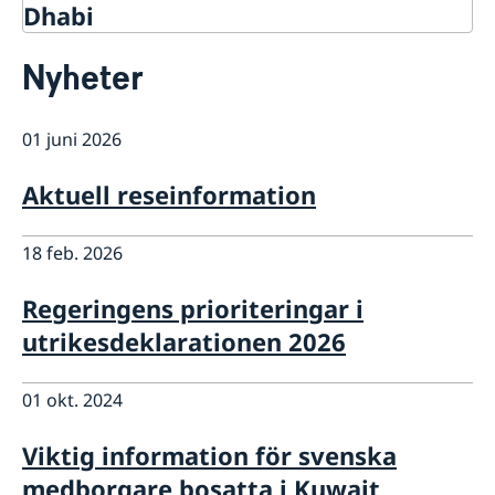
Dhabi
Kontakt
Nyheter
Om oss
Ambassadens personal
Så stöttar vi svenska företag
01 juni 2026
Vi är en resurs för svenska företag
Aktuellt
Team Sweden
Nyheter
Aktuell reseinformation
Så kan du få stöd
Svenska företag i Förenade arabemiraterna
Anmäl handelshinder
18 feb. 2026
Regeringens prioriteringar i
utrikesdeklarationen 2026
01 okt. 2024
Viktig information för svenska
medborgare bosatta i Kuwait