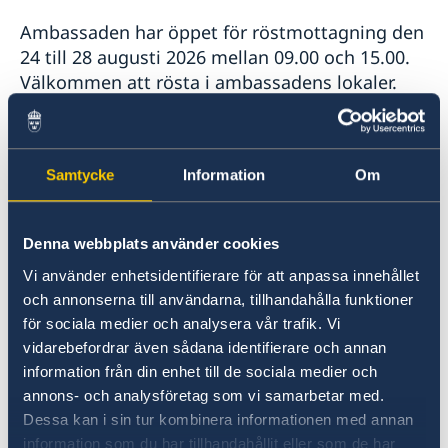
Terrorism
Ambassaden har öppet för röstmottagning den
Naturförhållanden och katastrofer
24 till 28 augusti 2026 mellan 09.00 och 15.00.
In- och utresebestämmelser
Hälso- och sjukvård
Välkommen att rösta i ambassadens lokaler.
Lokala lagar och sedvänjor
Kriminalitet och personlig säkerhet
Förtidsrösta i Dubai
Trafiksäkerhet
Resa i landet
Samtycke
Information
Om
Ambassaden har öppet för röstmottagning vid
norska Sjömanskyrkan i Dubai den 27 augusti
kl. 10.00 till 20.00 och den 28 augusti kl. 08.00
Denna webbplats använder cookies
till 15.00.
Vi använder enhetsidentifierare för att anpassa innehållet
och annonserna till användarna, tillhandahålla funktioner
Brevrösta
för sociala medier och analysera vår trafik. Vi
vidarebefordrar även sådana identifierare och annan
Alla som befinner sig utomlands kan brevrösta.
information från din enhet till de sociala medier och
Du kan få material för brevröstning genom att
annons- och analysföretag som vi samarbetar med.
beställa från Valmyndigheten eller hämta på
Dessa kan i sin tur kombinera informationen med annan
ambassaden.
information som du har tillhandahållit eller som de har