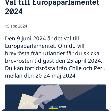
Val till Europaparlamentet
Lediga tjänster
Så stöttar vi svenska företag
2024
Praktik
Vi är en resurs för svenska företag
Kontakt och Öppettider
Avgifter
Team Sweden
Nyheter och aktiviteter
Dataskyddspolicy (GDPR)
Så kan du få stöd
15 apr. 2024
Nyheter
Svenska företag i Chile
Chilensk-svenska kulturinstitutet i Chile
Anmäl handelshinder
Den 9 juni 2024 är det val till
Svenskar i Världen
Svenska kyrkan
Europaparlamentet. Om du vill
Svenska skolan
brevrösta från utlandet får du skicka
brevrösten tidigast den 25 april 2024.
Du kan förtidsrösta från Chile och Peru
mellan den 20-24 maj 2024