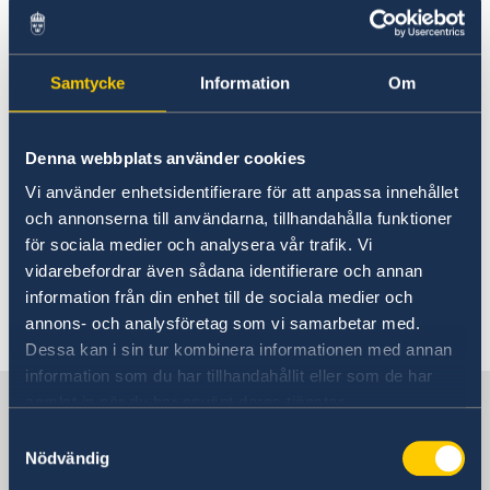
Samtycke
Information
Om
Se öppettider för förtidsröstning på:
Sveriges ambassad i Santiago, Chile:
Denna webbplats använder cookies
Rösta utomlands - Sweden Abroad
Vi använder enhetsidentifierare för att anpassa innehållet
Sverige honorärkonsulat i Lima, Peru:
och annonserna till användarna, tillhandahålla funktioner
Rösta utomlands - Sweden Abroad
för sociala medier och analysera vår trafik. Vi
vidarebefordrar även sådana identifierare och annan
information från din enhet till de sociala medier och
Senast uppdaterad 15 apr. 2024, 09.05
annons- och analysföretag som vi samarbetar med.
Dessa kan i sin tur kombinera informationen med annan
information som du har tillhandahållit eller som de har
Sverige i Chile
samlat in när du har använt deras tjänster.
Samtyckesval
Nödvändig
SVERIGES AMBASSAD