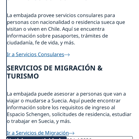
Vacantes
Contacto y horarios
Pasantía
Noticias y actividades
La embajada provee servicios consulares para
Tarifas
Noticias
personas con nacionalidad o residencia sueca que
Protección de Datos (RGPD)
Instituto Chileno Sueco de Cultura
visitan o viven en Chile. Aquí se encuentra
Svenskar i Världen
información sobre pasaportes, trámites de
Svenska kyrkan
ciudadanía, fe de vida, y más.
Svenska skolan
Ir a Servicios Consulares
SERVICIOS DE MIGRACIÓN &
TURISMO
La embajada puede asesorar a personas que van a
viajar o mudarse a Suecia. Aquí puede encontrar
información sobre los requisitos de ingreso al
Espacio Schengen, solicitudes de residencia, estudiar
o trabajar en Suecia, y más.
Ir a Servicios de Migración