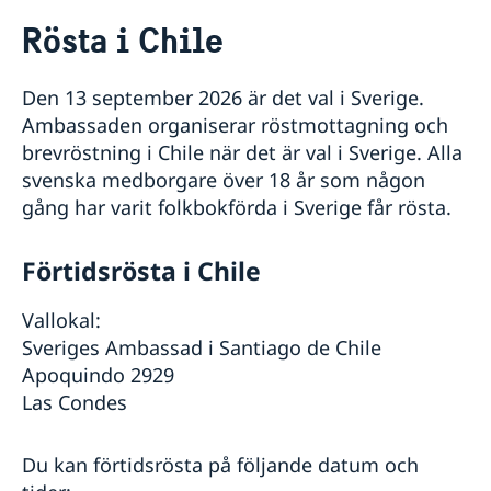
Rösta i Chile
Rösta i Chile
Hjälp till svenskar i Chile
Rösta i Chile
Den 13 september 2026 är det val i Sverige.
Pass och nationellt id-kort
Ambassaden organiserar röstmottagning och
Checklista för vuxna
Medborgarskap
brevröstning i Chile när det är val i Sverige. Alla
Checklista för minderåriga
Registrering och anmälan om namn
svenska medborgare över 18 år som någon
Pension och levnadsintyg
Samordningsnummer
Anmälan om svenskt medborgarskap för barn
gång har varit folkbokförda i Sverige får rösta.
Nationellt id-kort
Ansökan om pension
Gifta sig
Förlora eller behålla svenskt medborgarskap
Förnyelse av körkort
Levnadsintyg
Skilja sig
Dubbelt medborgarskap
Provisoriskt pass
Intyg om svensk pension
Apostille, legaliseringar och intyg
Förtidsrösta i Chile
Förlust av pass
Översättningar
Registrera adress i utlandet
Vallokal:
Dödsfall
Sveriges Ambassad i Santiago de Chile
Arv i internationella situationer
Apoquindo 2929
Juridisk hjälp
Las Condes
Ursprungssökning för adopterade
Reseinformation
Du kan förtidsrösta på följande datum och
Näringslivsfrämjande
Inför resan