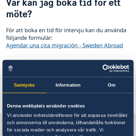
Var kan jag boka tid för ett
Om oss
möte?
Ambassadens personal
Så stöttar vi svenska företag
Dataskyddspolicy för utlandsmyndigheterna
Vi är en resurs för svenska företag
Aktuellt
Team Sweden
För att boka en tid för intervju kan du använda
Anmäl din utlandsvistelse
Så kan du få stöd
följande formulär:
Nyheter
Svenska företag i Bolivia
Agendar una cita migración - Sweden Abroad
Kalendarium
Anmäl handelshinder
Om du behöver hjälp med andra ärenden, så
som att kontrollera ditt pass, bör du kontakta
Sveriges ambassad i Bogotá på följande e-post:
ambassaden.bogota-migrations@gov.se
Samtycke
Information
Om
Senast uppdaterad 30 okt. 2023, 14.20
Denna webbplats använder cookies
Vi använder enhetsidentifierare för att anpassa innehållet
Sverige i Bolivia
och annonserna till användarna, tillhandahålla funktioner
för sociala medier och analysera vår trafik. Vi