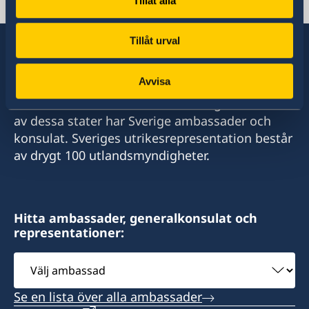
Tillåt alla
ambassaden.la-paz@gov.se
Tillåt urval
Avvisa
Sverige har diplomatiska förbindelser med i
stort sett alla stater i världen. I ungefär hälften
av dessa stater har Sverige ambassader och
konsulat. Sveriges utrikesrepresentation består
av drygt 100 utlandsmyndigheter.
Hitta ambassader, generalkonsulat och
representationer:
Välj
ambassad
Se en lista över alla ambassader