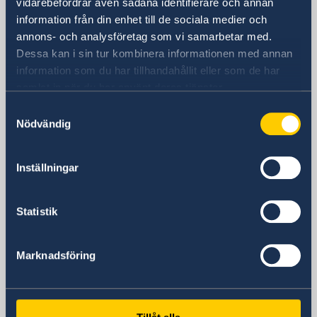
vidarebefordrar även sådana identifierare och annan
SVERIGES AMBASSAD
information från din enhet till de sociala medier och
annons- och analysföretag som vi samarbetar med.
Besöksadress
Dessa kan i sin tur kombinera informationen med annan
Avenida Arce 2631 Edificio Multicine, Piso
information som du har tillhandahållit eller som de har
11, San Jorge
samlat in när du har använt deras tjänster.
La Paz
Samtyckesval
Postadress
Nödvändig
Embajada de Suecia
Avenida Arce 2631 Edificio Multicine, Piso
Inställningar
11, San Jorge
La Paz
Bolivia
Statistik
Telefonnummer
+591 2 297 96 30
Marknadsföring
Fax
+591 2 297 96 31
E-postadress
Allmänna frågor: