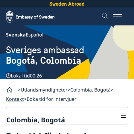
Sweden Abroad
Svenska
Español
Sveriges ambassad
Bogotá, Colombia
Lokal tid
00:26
Utlandsmyndigheter
Colombia, Bogotá
Kontakt
Boka tid för intervjuer
Colombia, Bogotá
Kontakt