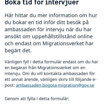
Boka tid för intervjuer
Boka tid för intervjuer
Om oss
Här hittar du mer information om hur
Lediga tjänster
Så stöttar vi svenska företag
du bokar en tid inför ditt besök på
Dataskyddspolicy för utlandsmyndigheterna
Vi är en resurs för svenska företag
Utvecklingssamarbete
ambassaden för intervju när du har
Team Sweden
Utvecklingssamarbetet med Colombia
Nyheter
ansökt om uppehållstillstånd online
Så kan du få stöd
Det regionala utvecklingssamarbetet i Latinamerika
Svenska företag i Colombia
och endast om Migrationsverket har
Svenska företag i Ecuador
begärt det.
Anmäl handelshinder
Vänligen fyll i detta formulär endast om du har
en begäran från Migrationsverket om en
intervju. Om du vill kontakta ambassaden för
ett annat ärende, vänligen skriv till följande e-
post:
ambassaden.bogota-migration@gov.se
Genom att fylla i detta formulär: