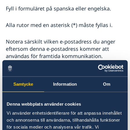
Fyll i formuläret på spanska eller engelska.
Alla rutor med en asterisk (*) måste fyllas i.
Notera särskilt vilken e-postadress du anger
eftersom denna e-postadress kommer att
användas för framtida kommunikation.
Formuläret är endast tillgängligt på spanska.
Samtycke
Information
Om
Formuläret hittas på följande länk:
Agendar una cita para entrevista
Denna webbplats använder cookies
Vi använder enhetsidentifierare för att anpassa innehållet
och annonserna till användarna, tillhandahålla funktioner
Senast uppdaterad 02 nov. 2023, 12.24
för sociala medier och analysera vår trafik. Vi