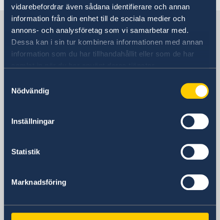
vidarebefordrar även sådana identifierare och annan
information från din enhet till de sociala medier och
Sverige i Bogotá
annons- och analysföretag som vi samarbetar med.
Dessa kan i sin tur kombinera informationen med annan
information som du har tillhandahållit eller som de har
SVERIGES AMBASSAD
samlat in när du har använt deras tjänster.
Besöksadress
Samtyckesval
Nödvändig
Calle 72A No. 5-83, piso 8
Edificio Avenida Chile
Bogotá, D. C.
Inställningar
Postadress
Statistik
Embajada de Suecia
Calle 72A No. 5-83, piso 8
Edificio Avenida Chile
Marknadsföring
Código postal 110231
Bogotá, D. C.
Apartado Postal 52966