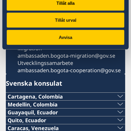
Tillåt alla
Colombia
Telefonnummer
+57 311 876 4306
Tillåt urval
E-postadress
Generellt
Avvisa
ambassaden.bogota@gov.se
Migration
ambassaden.bogota-migration@gov.se
Utvecklingssamarbete
ambassaden.bogota-cooperation@gov.se
Svenska konsulat
Cartagena, Colombia
Telefon:
Medellin, Colombia
Telefon:
Guayaquil, Ecuador
+57 605 650 2232
Telefon:
Quito, Ecuador
+57 604 322 0520
Telefon:
Caracas, Venezuela
E-post: