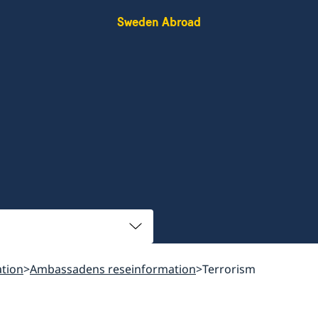
Sweden Abroad
tion
Ambassadens reseinformation
Terrorism