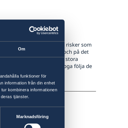
åg.
 och medveten om de hot och risker som
Om
pmärksam på sin omgivning och på det
, särskilt på platser med stora
situationen i landet och noga följa de
rågor.
andahålla funktioner för
n information från din enhet
terrorism-och-turism/
 tur kombinera informationen
deras tjänster.
Marknadsföring