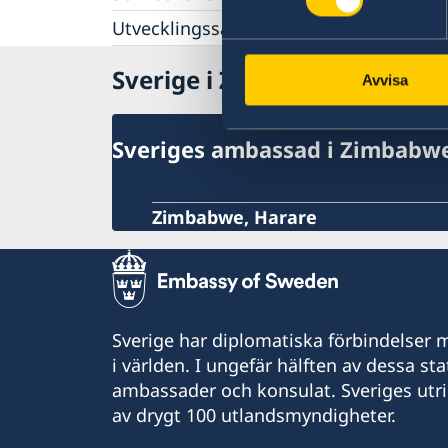
Information till svenska företag
Utvecklingssamarbete
Handel med Zimbabwe
Sveriges utvecklingssamarbete med Zimba
Att göra affärer i Zimbabwe
Sverige i Zimbabwe
2022-26
Avvisa
Business Sweden
Korruption och oegentligheter
Anmäla handelshinder
Openaid
Sveriges ambassad i Zimbabw
Zimbabwe, Harare
Sverige har diplomatiska förbindelser me
i världen. I ungefär hälften av dessa sta
ambassader och konsulat. Sveriges utr
av drygt 100 utlandsmyndigheter.