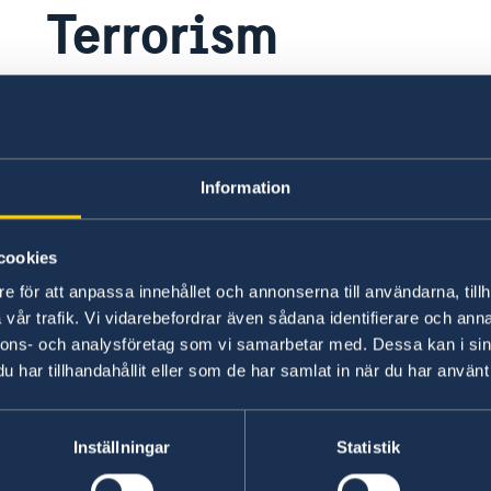
Terrorism
Risken för terrordåd i Zimbabwe bedöms vara l
Allmänna råd till resenärer är att vara påläst
Information
finns i landet man reser till. Man bör vara up
som verkar udda eller avvikande i sammanhanget
folksamlingar. Man bör hålla sig informerad om 
cookies
lokala myndigheternas anvisningar i säkerhetsf
e för att anpassa innehållet och annonserna till användarna, tillh
vår trafik. Vi vidarebefordrar även sådana identifierare och anna
http://www.regeringen.se/uds-reseinformation/
nnons- och analysföretag som vi samarbetar med. Dessa kan i sin
har tillhandahållit eller som de har samlat in när du har använt 
Senast uppdaterad 05 juni 2026, 08.56
Inställningar
Statistik