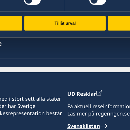
bwe
Tillåt urval
e
UD Resklar
d i stort sett alla stater
ter har Sverige
Få aktuell reseinformatio
ikesrepresentation består
Läs mer på regeringen.se
Svensklistan