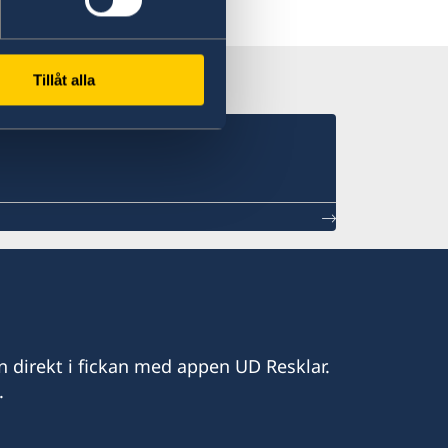
Tillåt alla
n direkt i fickan med appen UD Resklar.
.