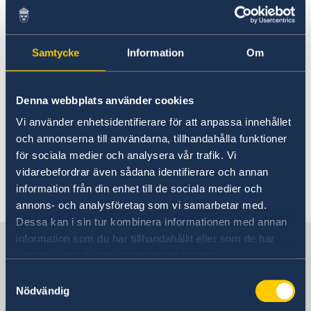
Zambia
Rösta i Zambia
Naturförhållanden och
Hjälp till svenskar i Zambia
Samtycke
Information
Om
katastrofer
Rösta i Zambia
Reseinformation
Akut hjälp
Ambassadens reseinformation
Svenskt medborgarskap
Denna webbplats använder cookies
Zambia är ett land utan kust och
Samordningsnummer
Aktuella händelser
Vi använder enhetsidentifierare för att anpassa innehållet
förutom extrem hetta, framförallt inför
Legaliseringar
Allmänna säkerhetsläget
och annonserna till användarna, tillhandahålla funktioner
Terrorism
och under regnsäsong (oktober -
Pass och ID-kort utomlands
Naturförhållanden och katastrofer
för sociala medier och analysera vår trafik. Vi
februari) drabbas landet sällan av
Nya pass och nationella identitetskort den 1 januari
Avgifter
Hälso- och sjukvård
vidarebefordrar även sådana identifierare och annan
2022
Gifta sig utomlands
några större naturkatastrofer.
Lokala lagar och sedvänjor
information från din enhet till de sociala medier och
Kriminalitet och personlig säkerhet
annons- och analysföretag som vi samarbetar med.
Trafiksäkerhet
Dessa kan i sin tur kombinera informationen med annan
Resa i landet
information som du har tillhandahållit eller som de har
Sverige i Zambia
In- och utresebestämmelser
samlat in när du har använt deras tjänster.
Övriga upplysningar
Samtyckesval
Inför resan
Sveriges Ambassad
Nödvändig
Kriser och katastrofer