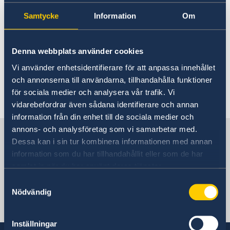
Zambia
Rösta i Zambia
Samtycke
Information
Om
In- och utresebestämmelser
Hjälp till svenskar i Zambia
Rösta i Zambia
Reseinformation
Denna webbplats använder cookies
Kontakta zambiska myndigheter vid frågor som
Akut hjälp
Ambassadens reseinformation
Vi använder enhetsidentifierare för att anpassa innehållet
Svenskt medborgarskap
rör viseringar och uppehållstillstånd.
och annonserna till användarna, tillhandahålla funktioner
Samordningsnummer
Aktuella händelser
Legaliseringar
Allmänna säkerhetsläget
för sociala medier och analysera vår trafik. Vi
Senast uppdaterad 17 juli 2026, 12.06
Terrorism
vidarebefordrar även sådana identifierare och annan
Pass och ID-kort utomlands
Naturförhållanden och katastrofer
information från din enhet till de sociala medier och
Nya pass och nationella identitetskort den 1 januari
Avgifter
Hälso- och sjukvård
annons- och analysföretag som vi samarbetar med.
Sverige i Zambia
2022
Gifta sig utomlands
Lokala lagar och sedvänjor
Dessa kan i sin tur kombinera informationen med annan
Kriminalitet och personlig säkerhet
information som du har tillhandahållit eller som de har
Trafiksäkerhet
samlat in när du har använt deras tjänster.
Sveriges Ambassad
Resa i landet
Samtyckesval
In- och utresebestämmelser
Nödvändig
Övriga upplysningar
Zambia, Lusaka
Inför resan
Kriser och katastrofer
Inställningar