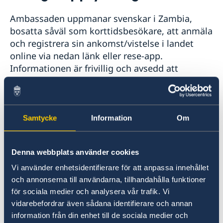
Rösta i Zambia
Reseinformation
Ambassaden uppmanar svenskar i Zambia,
Akut hjälp
Ambassadens reseinformation
Svenskt medborgarskap
bosatta såväl som korttidsbesökare, att anmäla
Samordningsnummer
Aktuella händelser
och registrera sin ankomst/vistelse i landet
Legaliseringar
Allmänna säkerhetsläget
online via nedan länk eller rese-app.
Terrorism
Pass och ID-kort utomlands
Informationen är frivillig och avsedd att
Naturförhållanden och katastrofer
användas i beredskapssyfte.
Nya pass och nationella identitetskort den 1 januari
Avgifter
Hälso- och sjukvård
2022
Gifta sig utomlands
Lokala lagar och sedvänjor
Kriminalitet och personlig säkerhet
Anmäl dig på
SVENSKLISTAN
Samtycke
Information
Om
Trafiksäkerhet
Resa i landet
Information om
UD Resklar
In- och utresebestämmelser
Övriga upplysningar
Denna webbplats använder cookies
Inför resan
SIM-kort till zambiska kontantabonnemang kan
Vi använder enhetsidentifierare för att anpassa innehållet
Kriser och katastrofer
köpas billigt emot uppvisning av giltigt pass.
och annonserna till användarna, tillhandahålla funktioner
Så stöttar vi svenska företag
Vanligtvis behöver fylla i ett formulär för att
för sociala medier och analysera vår trafik. Vi
registrera ditt nya SIM-kort hos
Vi är en resurs för svenska företag
Utvecklingssamarbete
vidarebefordrar även sådana identifierare och annan
Team Sweden
mobiloperatören.
information från din enhet till de sociala medier och