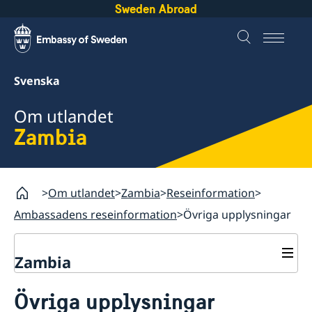
Sweden Abroad
Svenska
Om utlandet
Zambia
Om utlandet
Zambia
Reseinformation
Ambassadens reseinformation
Övriga upplysningar
Zambia
Rösta i Zambia
Övriga upplysningar
Hjälp till svenskar i Zambia