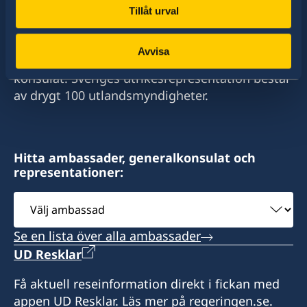
Tillåt urval
Sverige har diplomatiska förbindelser med i
stort sett alla stater i världen. I ungefär hälften
Avvisa
av dessa stater har Sverige ambassader och
konsulat. Sveriges utrikesrepresentation består
av drygt 100 utlandsmyndigheter.
Hitta ambassader, generalkonsulat och
representationer:
Välj
ambassad
Se en lista över alla ambassader
UD Resklar
Få aktuell reseinformation direkt i fickan med
appen UD Resklar. Läs mer på regeringen.se.