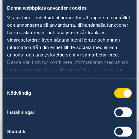
Denna webbplats använder cookies
Narkotikabrott medför hårda och långa
Vi använder enhetsidentifierare för att anpassa innehållet
fängelsestraff. Den juridiska processen är ofta
och annonserna till användarna, tillhandahålla funktioner
lång och förhållandena i de venezolanska
för sociala medier och analysera vår trafik. Vi
fängelserna anses vara bland de värsta i
vidarebefordrar även sådana identifierare och annan
regionen; våld förekommer och de sanitära
information från din enhet till de sociala medier och
förhållandena är ofta undermåliga.
annons- och analysföretag som vi samarbetar med.
Dessa kan i sin tur kombinera informationen med annan
Som resenär bör man alltid tänka på att följa
information som du har tillhandahållit eller som de har
vistelselandets lagar, förordningar och
samlat in när du har använt deras tjänster.
sedvänjor. Svensk lag gäller inte i
Samtyckesval
vistelselandet, och ambassaden har ingen
Nödvändig
möjlighet att få dig fri om du hamnar i
fängelse.
Inställningar
Sverige i Venezuela
Statistik