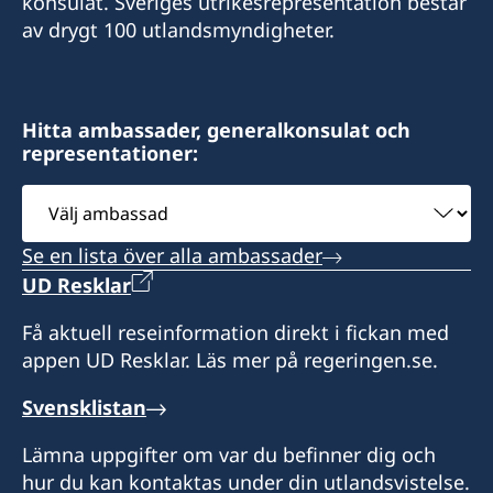
konsulat. Sveriges utrikesrepresentation består
+58 212 781 59 32
av drygt 100 utlandsmyndigheter.
E-post:
Besöksadress: Torre Phelps Piso 19, oficina A
consuladopaisesnordicos@gmail.com
Plaza Venezuela, Caracas
Besöksadress: Avd. Juan Batista Arismendi,
Hitta ambassader, generalkonsulat och
Öppettider:
representationer:
Edificio SCAT, Porlamar
måndag, onsdag och torsdag 09.00-12.00
Välj
tisdag och fredag enbart vid tidsbokning
Öppettider: måndag-fredag 09.00-12.00 genom
ambassad
tidsbokning
Konsul:
Se en lista över alla ambassader
Konsul:
UD Resklar
Robert Rehder
José Antolin Mendoza
Få aktuell reseinformation direkt i fickan med
appen UD Resklar. Läs mer på regeringen.se.
Svensklistan
Lämna uppgifter om var du befinner dig och
hur du kan kontaktas under din utlandsvistelse.