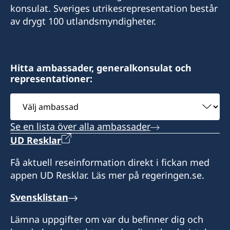
konsulat. Sveriges utrikesrepresentation består
+58 212 781 59 32
av drygt 100 utlandsmyndigheter.
E-post:
Besöksadress: Torre Phelps Piso 19, oficina A
consuladopaisesnordicos@gmail.com
Plaza Venezuela, Caracas
Besöksadress: Avd. Juan Batista Arismendi,
Hitta ambassader, generalkonsulat och
Öppettider:
representationer:
Edificio SCAT, Porlamar
måndag, onsdag och torsdag 09.00-12.00
Välj
tisdag och fredag enbart vid tidsbokning
Öppettider: måndag-fredag 09.00-12.00 genom
ambassad
tidsbokning
Konsul:
Se en lista över alla ambassader
Konsul:
UD Resklar
Robert Rehder
José Antolin Mendoza
Få aktuell reseinformation direkt i fickan med
appen UD Resklar. Läs mer på regeringen.se.
Svensklistan
Lämna uppgifter om var du befinner dig och