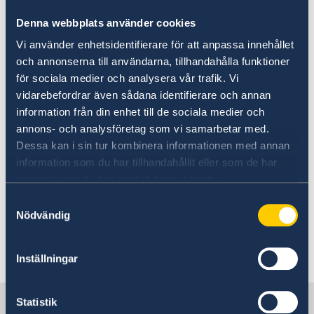
och tips inför din utlandsresa och information
Denna webbplats använder cookies
om vilken hjälp du kan få av UD i olika
Vi använder enhetsidentifierare för att anpassa innehållet
situationer.
och annonserna till användarna, tillhandahålla funktioner
UD:s reseinformation på
för sociala medier och analysera vår trafik. Vi
regeringen.se
vidarebefordrar även sådana identifierare och annan
information från din enhet till de sociala medier och
Ladda ner appen UD Resklar
annons- och analysföretag som vi samarbetar med.
Dessa kan i sin tur kombinera informationen med annan
Ladda ner UD Resklar på Google Play
information som du har tillhandahållit eller som de har
samlat in när du har använt deras tjänster.
Ladda ner UD Resklar på iTunes
Samtyckesval
Följ UD Resklar på Facebook och X
Nödvändig
UD Resklar på Facebook
Inställningar
UD Resklar på X
Sverige i Venezuela
Statistik