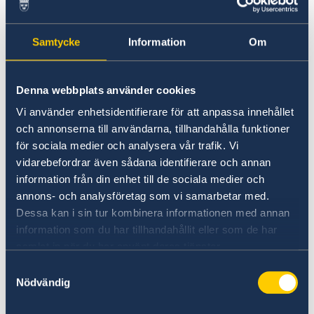
Venezuela, särskilt vid kusten och i låglänta
regioner. Resenärer bör därför vidta åtgärder
Samtycke
Information
Om
för att undvika myggbett och se till att
vaccinationsskyddet är aktuellt. Myggmedel,
heltäckande kläder, myggnät och
Denna webbplats använder cookies
luftkonditionering minskar risken för
Vi använder enhetsidentifierare för att anpassa innehållet
myggstick.
och annonserna till användarna, tillhandahålla funktioner
för sociala medier och analysera vår trafik. Vi
Vaccin mot Hepatit A, Tyfoidfeber och
vidarebefordrar även sådana identifierare och annan
stelkramp (tetanus) är även rekommenderat för
information från din enhet till de sociala medier och
samtliga resenärer.
annons- och analysföretag som vi samarbetar med.
Dessa kan i sin tur kombinera informationen med annan
information som du har tillhandahållit eller som de har
Resa med receptbelagd medicin
samlat in när du har använt deras tjänster.
Kontrollera med närmaste venezolanska
Samtyckesval
Nödvändig
ambassad eller konsulat för eventuella
restriktioner gällande receptbelagd medicin.