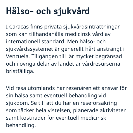
Rösta i Venezuela
Hälso- och sjukvård
Hjälp till svenskar i Venezuela
Rösta i Venezuela
Reseinformation
I Caracas finns privata sjukvårdsinträttningar
Akut hjälp
Ambassadens reseinformation
som kan tillhandahålla medicinsk vård av
Pass utomlands
Aktuella händelser
internationell standard. Men hälso- och
Förnyelse av pass för vuxna
Hjälp till svenskar kring medborgarskap
In- och utresebestämmelser
sjukvårdssystemet är generellt hårt ansträngt i
Förnyelse av pass för barn under 18 år
Körkort
Allmänna säkerhetsläget
Venzuela. Tillgången till är mycket begränsad
Första ansökan om pass för barn under 18 år
Legaliseringar
Terrorism
och i övriga delar av landet är vårdresurserna
Provisoriskt pass
Avgifter
Naturförhållanden och katastrofer
Nationellt id-kort
bristfälliga.
Anmäl din utlandsvistelse
Hälso- och sjukvård
Samordningsnummer
Arv i internationella situationer
Lokala lagar och sedvänjor
Kriminalitet och personlig säkerhet
Vid resa utomlands har resenären ett ansvar för
Trafiksäkerhet
sin hälsa samt eventuell behandling vid
Om Venezuela
sjukdom. Se till att du har en reseförsäkring
som täcker hela vistelsen, planerade aktiviteter
samt kostnader för eventuell medicinsk
behandling.