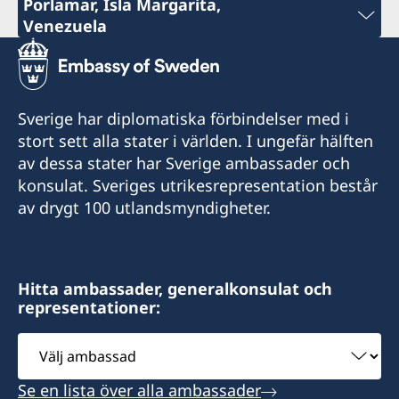
Telefon:
Porlamar, Isla Margarita,
Venezuela
+58 212 7501040
Telefon:
E-post:
+58 295 274 0027
Sverige har diplomatiska förbindelser med i
consuladogensuecia@gmail.com
Telefon:
stort sett alla stater i världen. I ungefär hälften
Fax:
av dessa stater har Sverige ambassader och
+58 295 274 1935
konsulat. Sveriges utrikesrepresentation består
+58 212 781 59 32
av drygt 100 utlandsmyndigheter.
E-post:
Besöksadress: Torre Phelps Piso 19, oficina A
consuladopaisesnordicos@gmail.com
Plaza Venezuela, Caracas
Besöksadress: Avd. Juan Batista Arismendi,
Hitta ambassader, generalkonsulat och
Öppettider:
representationer:
Edificio SCAT, Porlamar
måndag, onsdag och torsdag 09.00-12.00
Välj
tisdag och fredag enbart vid tidsbokning
Öppettider: måndag-fredag 09.00-12.00 genom
ambassad
tidsbokning
Konsul:
Se en lista över alla ambassader