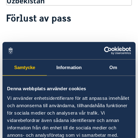
Uzbekistan
Rösta i Uzbekistan
Förlust av pass
Hjälp till svenskar i Uzbekistan
Rösta i Uzbekistan
Pass utomlands
Förlust av pass
Det går inte att ansöka om ordinarie pass och
Förnyelse av pass för vuxna
Provisoriskt pass
nationellt ID-kort vid det honorära konsulatet i
Samordningsnummer
Tashkent. Den som är i behov av att ansöka om
Samtycke
Information
Om
Hjälp kring medborgarskap
ordinarie pass eller nationellt ID-kort får ta
Gifta sig utomlands
kontakt med
polisen
eller svensk ambassad
Legaliseringar
Denna webbplats använder cookies
utomlands. Se mer information under
Reseinformation
hjälp till svenska utomlands
.
Vi använder enhetsidentifierare för att anpassa innehållet
och annonserna till användarna, tillhandahålla funktioner
Ambassadens reseinformation
för sociala medier och analysera vår trafik. Vi
Aktuella händelser
Inför resan
Förlust av pass
vidarebefordrar även sådana identifierare och annan
Allmänna säkerhetsläget
Pass och ID-kort
Om olyckan är framme
information från din enhet till de sociala medier och
Terrorism
Hur kan jag bli kontaktad i en katastrofsituation
Naturförhållanden och katastrofer
annons- och analysföretag som vi samarbetar med.