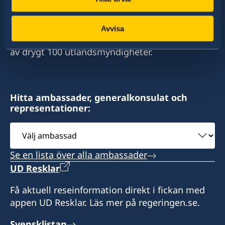
Sverige har diplomatiska förbindelser med i
stort sett alla stater i världen. I ungefär hälften
av dessa stater har Sverige ambassader och
Avvisa
konsulat. Sveriges utrikesrepresentation består
av drygt 100 utlandsmyndigheter.
Hitta ambassader, generalkonsulat och
representationer:
Välj
ambassad
Se en lista över alla ambassader
UD Resklar
Få aktuell reseinformation direkt i fickan med
appen UD Resklar. Läs mer på regeringen.se.
Svensklistan