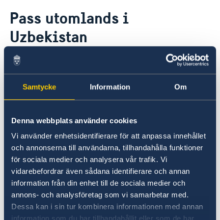
Rösta i Uzbekistan
Pass utomlands i
Hjälp till svenskar i Uzbekistan
Uzbekistan
Rösta i Uzbekistan
Pass utomlands
Förlust av pass
Hjälp kring medborgarskap
Passkunder rekommenderas förnya sina pass
Förnyelse av pass för vuxna
Gifta sig utomlands
vid besök i Sverige alternativt kontakta
Provisoriskt pass
Legaliseringar
närmaste svenska ambassad.
Samtycke
Information
Om
Samordningsnummer
Reseinformation
Sveriges ambassad i Moskva
Ambassadens reseinformation
Denna webbplats använder cookies
Aktuella händelser
Inför resan
Vi använder enhetsidentifierare för att anpassa innehållet
Allmänna säkerhetsläget
Pass och ID-kort
Om olyckan är framme
och annonserna till användarna, tillhandahålla funktioner
Pass utomlands
Terrorism
Hur kan jag bli kontaktad i en katastrofsituation
för sociala medier och analysera vår trafik. Vi
Naturförhållanden och katastrofer
vidarebefordrar även sådana identifierare och annan
In- och utresebestämmelser
Här finns grundläggande information som
Dubbla medborgarskap
information från din enhet till de sociala medier och
gäller för alla länder. I vissa länder gäller
Hälso- och sjukvård
annons- och analysföretag som vi samarbetar med.
dessutom ytterligare villkor. Kontakta ansvarig
Lokala lagar och sedvänjor
Dessa kan i sin tur kombinera informationen med annan
Kriminalitet och personlig säkerhet
ambassad för mer information.
information som du har tillhandahållit eller som de har