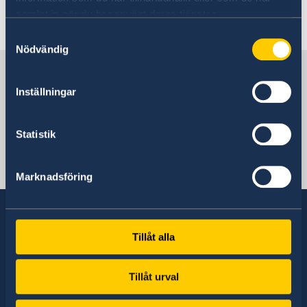
Trafiksäkerhet
samlat in när du har använt deras tjänster.
Samtyckesval
Läs mer
Nödvändig
Sverige i Uzbekistan
Inställningar
Sveriges ambassad
Statistik
Uzbekistan, Stockholm
Marknadsföring
Tillåt alla
Sverige har diplomatiska förbindelser med i
stort sett alla stater i världen. I ungefär hälften
Tillåt urval
av dessa stater har Sverige ambassader och
konsulat. Sveriges utrikesrepresentation består