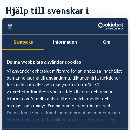
Rösta i Uzbekistan
Hjälp till svenskar i
Hjälp till svenskar i Uzbekistan
Uzbekistan
Rösta i Uzbekistan
Reseinformation
Pass utomlands
Ambassadens reseinformation
Förlust av pass
Hjälp kring medborgarskap
Sverige har inget konsulat i
Aktuella händelser
Inför resan
Samtycke
Information
Om
Förnyelse av pass för vuxna
Gifta sig utomlands
Uzbekistan. Svenskar i behov av hjälp
Allmänna säkerhetsläget
Provisoriskt pass
Legaliseringar
Pass och ID-kort
Om olyckan är framme
Terrorism
ombedes kontakta andra svenska
Samordningsnummer
Hur kan jag bli kontaktad i en katastrofsituation
Naturförhållanden och katastrofer
Denna webbplats använder cookies
konsulat i regionen alternativt
In- och utresebestämmelser
ambassaden i Moskva.
Dubbla medborgarskap
Vi använder enhetsidentifierare för att anpassa innehållet
Hälso- och sjukvård
och annonserna till användarna, tillhandahålla funktioner
Lokala lagar och sedvänjor
för sociala medier och analysera vår trafik. Vi
Svenska ambassaden i moskva
Kriminalitet och personlig säkerhet
vidarebefordrar även sådana identifierare och annan
Trafiksäkerhet
Generella frågor om hjälp
information från din enhet till de sociala medier och
annons- och analysföretag som vi samarbetar med.
utomlands
Dessa kan i sin tur kombinera informationen med annan
information som du har tillhandahållit eller som de har
Frågor och svar om hjälp
samlat in när du har använt deras tjänster.
utomlands - på regeringen.se