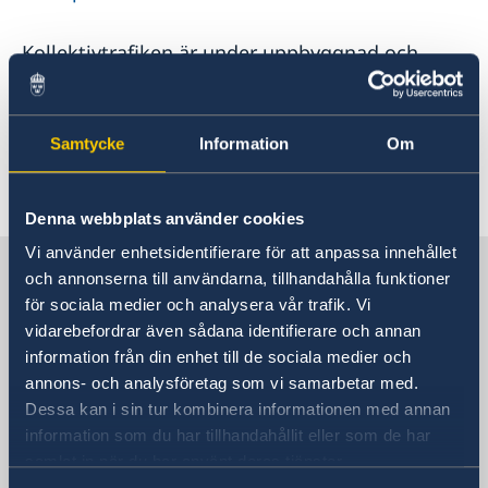
Kollektivtrafiken är under uppbyggnad och
fungerar oftast bra i de större städerna. New
York City och även Washington DC har väl
utbyggd tunnelbana.
Samtycke
Information
Om
Senast uppdaterad 31 juli 2026, 08.39
Denna webbplats använder cookies
Vi använder enhetsidentifierare för att anpassa innehållet
Sverige i USA
och annonserna till användarna, tillhandahålla funktioner
för sociala medier och analysera vår trafik. Vi
vidarebefordrar även sådana identifierare och annan
Sveriges ambassad och
information från din enhet till de sociala medier och
generalkonsulat
annons- och analysföretag som vi samarbetar med.
Dessa kan i sin tur kombinera informationen med annan
information som du har tillhandahållit eller som de har
USA, Washington
samlat in när du har använt deras tjänster.
USA, Houston