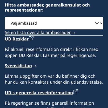
Distrikt: Hawaii
Distrikt: södra Kalifornien
Hampshire, Rhode Island och Vermont.
Hitta ambassader, generalkonsulat och
representationer:
Ring eller skicka e-post för att boka tid.
Öppettider: måndag-fredag kl 10.30-15.30.
Besök enligt överenskommelse genom
Distrikt: Pennsylvania
Öppettider: kl 08.00-17.00, lunchstängt 12.00-
Välj
tidsbokning.
Endast besök via tidsbokning.
13.00.
ambassad
Telefontider: kl 09.00-12.00 måndag, tisdag och
Se en lista över alla ambassader
torsdag.
UD Resklar
Endast besök via tidsbokning.
Få aktuell reseinformation direkt i fickan med
appen UD Resklar. Läs mer på regeringen.se.
Svensklistan
Lämna uppgifter om var du befinner dig och
hur du kan kontaktas under din utlandsvistelse.
UD:s generella reseinformation
På regeringen.se finns generell information