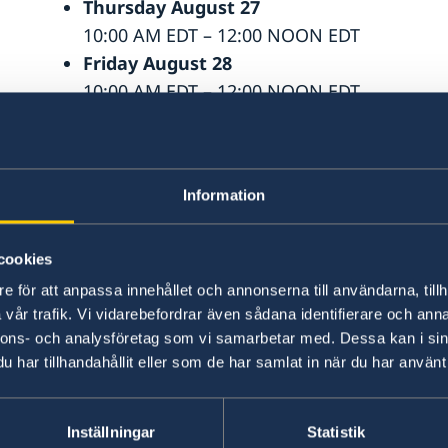
Thursday August 27
10:00 AM EDT – 12:00 NOON EDT
Friday August 28
10:00 AM EDT – 12:00 NOON EDT
Saturday August 29
10:00 AM EDT – 4:00 PM EDT
Sunday August 30
Information
10:00 AM EDT – 4:00 PM EDT
Tuesday September 1
10:00 AM EDT – 12:00 NOON EDT
cookies
1:00 PM EDT – 3:00 PM EDT
e för att anpassa innehållet och annonserna till användarna, tillh
Wednesday September 2
vår trafik. Vi vidarebefordrar även sådana identifierare och anna
nnons- och analysföretag som vi samarbetar med. Dessa kan i sin
10:00 AM EDT – 12:00 NOON EDT
har tillhandahållit eller som de har samlat in när du har använt 
1:00 PM EDT – 3:00 PM EDT
Thursday September 3
10:00 AM EDT – 12:00 NOON
Inställningar
Statistik