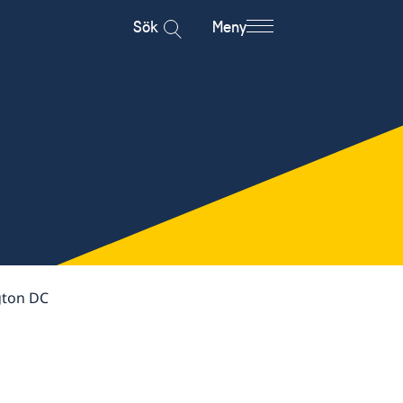
Sök
Meny
ton DC