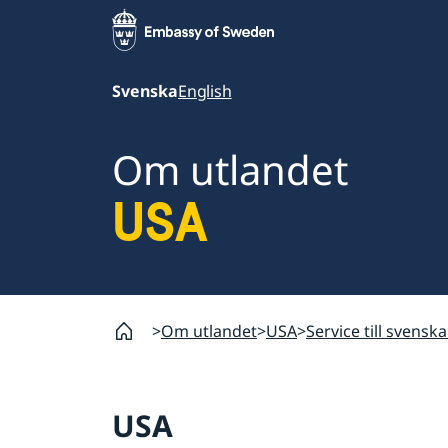
Svenska
English
Om utlandet
USA
Om utlandet
USA
Service till svenska
USA