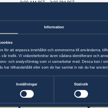
9:00 AM PST – 3:00 PM PST
Sunday August 30
9:00 AM PST – 3:00 PM PST
Monday August 31
Information
5:00 PM PST – 7:00 PM PST
Tuesday September 1
1:00 PM PST – 5:00 PM PST
cookies
Wednesday September 2
e för att anpassa innehållet och annonserna till användarna, tillh
5:00 PM PST – 7:00 PM PST
vår trafik. Vi vidarebefordrar även sådana identifierare och anna
nnons- och analysföretag som vi samarbetar med. Dessa kan i sin
Thursday September 3
har tillhandahållit eller som de har samlat in när du har använt 
1:00 PM PST – 5:00 PM PST
Inställningar
Statistik
Senast uppdaterad 27 maj 2026, 11.48