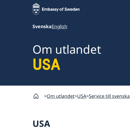
Svenska
English
Om utlandet
USA
Om utlandet
USA
Service till svenska
USA