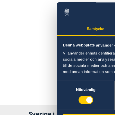
Samtycke
Denna webbplats använder 
Vi använder enhetsidentifierar
sociala medier och analysera 
till de sociala medier och a
med annan information som du 
Samtyckesval
Nödvändig
Sverige i USA