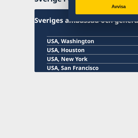
Avvisa
Sveriges ambassad och genera
USA, Washington
USA, Houston
USA, New York
USA, San Francisco