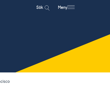
Sök
Meny
cisco