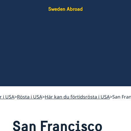
Sweden Abroad
r i USA
Rösta i USA
Här kan du förtidsrösta i USA
San Fran
San Francisco