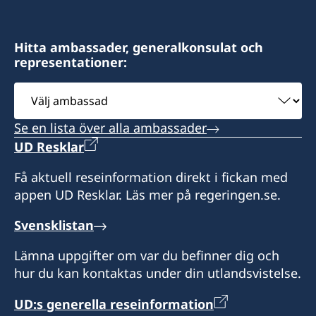
Los Angeles, CA 90025
Besök via tidsbokning endast.
Philadelphia, PA 19103
Distrikt: Massachusetts, Maine, New
Distrikt: Hawaii
Distrikt: södra Kalifornien
Hampshire, Rhode Island och Vermont.
Hitta ambassader, generalkonsulat och
representationer:
Ring eller skicka e-post för att boka tid.
Öppettider: måndag-fredag kl 10.30-15.30.
Besök enligt överenskommelse genom
Distrikt: Pennsylvania
Öppettider: kl 08.00-17.00, lunchstängt 12.00-
Välj
tidsbokning.
Endast besök via tidsbokning.
13.00.
ambassad
Telefontider: kl 09.00-12.00 måndag, tisdag och
Se en lista över alla ambassader
torsdag.
UD Resklar
Endast besök via tidsbokning.
Få aktuell reseinformation direkt i fickan med
appen UD Resklar. Läs mer på regeringen.se.
Svensklistan
Lämna uppgifter om var du befinner dig och
hur du kan kontaktas under din utlandsvistelse.
UD:s generella reseinformation