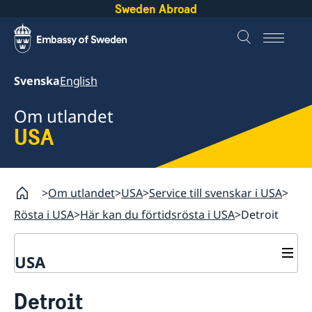
Sweden Abroad
Svenska
English
Om utlandet
USA
Om utlandet
USA
Service till svenskar i USA
Rösta i USA
Här kan du förtidsrösta i USA
Detroit
USA
Rösta i USA
Detroit
Service till svenskar i USA