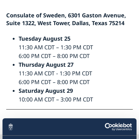
Reseinformation
Rösta i USA
Consulate of Sweden, 6301 Gaston Avenue,
Här kan du förtidsrösta i USA
Avgifter
Ansök om/förnya pass och id-kort
Reseinformation USA
Suite 1322, West Tower, Dallas, Texas 75214
Pass för vuxna
Hämta pass och nationellt ID-kort
Aktuella händelser
Pass för barn
Allmänna säkerhetsläget
Hur bokar jag av eller ändrar en bokning?
Tuesday August 25
Provisoriskt pass
Råd till resenärer
Hjälp kring medborgarskap
Nationellt ID-kort
In- och utresebestämmelser
11:30 AM CDT – 1:30 PM CDT
Namn och samordningsnummer för barn födda
Körkort
Terrorism, kriminalitet och personlig säkerhet
6:00 PM CDT – 8:00 PM CDT
utomlands
Måste jag boka tid?
Naturförhållanden och katastrofer
Thursday August 27
Återfå svenskt medborgarskap
Vigsel i USA
Hälso- och sjukvård
Dubbelt medborgarskap
11:30 AM CDT - 1:30 PM CDT
Lokala lagar och sedvänjor
Akut hjälp
Förlust och behållande av svenskt medborgarskap
Trafiksäkerhet
6:00 PM CDT – 8:00 PM CDT
Vad kan du få hjälp med?
Saturday August 29
Juridisk hjälp i utlandet
10:00 AM CDT – 3:00 PM CDT
Senast uppdaterad 27 maj 2026, 11.46