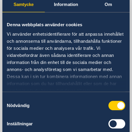
Sverige i USA
Samtycke
Information
Om
Sveriges ambassad och
Denna webbplats använder cookies
generalkonsulat
Vi använder enhetsidentifierare för att anpassa innehållet
och annonserna till användarna, tillhandahålla funktioner
för sociala medier och analysera vår trafik. Vi
USA, Washington
vidarebefordrar även sådana identifierare och annan
USA, Houston
information från din enhet till de sociala medier och
annons- och analysföretag som vi samarbetar med.
USA, New York
Dessa kan i sin tur kombinera informationen med annan
USA, San Francisco
information som du har tillhandahållit eller som de har
samlat in när du har använt deras tjänster.
Svenska konsulat
Samtyckesval
Nödvändig
Anchorage, AK
Tel:
Atlanta, GA
Inställningar
Tel:
Chicago, IL