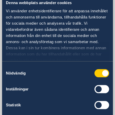
Denna webbplats använder cookies
USA, Washington
Vi använder enhetsidentifierare för att anpassa innehållet
USA, Houston
och annonserna till användarna, tillhandahålla funktioner
för sociala medier och analysera vår trafik. Vi
USA, New York
vidarebefordrar även sådana identifierare och annan
USA, San Francisco
information från din enhet till de sociala medier och
annons- och analysföretag som vi samarbetar med.
Svenska konsulat
Dessa kan i sin tur kombinera informationen med annan
information som du har tillhandahållit eller som de har
Anchorage, AK
samlat in när du har använt deras tjänster.
Tel:
Atlanta, GA
Samtyckesval
Tel:
Chicago, IL
Nödvändig
+1 (907) 764-3292
Tel:
Cleveland, OH
+1 (404) 408-7460
Denver, CO
E-post:
Inställningar
Honorärkonsulatet i Cleveland är permanent
+1 (312) 781 6262
Fort Lauderdale & Miami, FL
E-post:
stängt. Vänligen kontakta Sveriges ambassad i
Honorärkonsulatet i Denver är tillfälligt stängt.
anchorage@consulateofsweden.org
Tel:
Minneapolis, MN
E-post:
Washington DC på DC@gov.se
Vänligen kontakta Sveriges ambassad i
Statistik
atlanta@consulateofsweden.org
Tel:
New Orleans, LA
Washington DC på DC@gov.se.
2925 Debarr Road, suite 215
+1 (954) 467 3507
chicago@consulateofsweden.org
Tel:
Phoenix, AZ