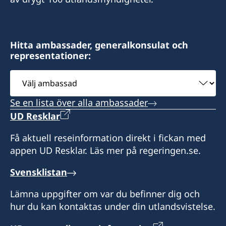
Tidsbokning krävs.
Fax: +1 617 422 1428
1617 John F Kennedy Blvd., Suite 1660
USA
Los Angeles, CA 90025
Besök via tidsbokning endast.
Philadelphia, PA 19103
Distrikt: Massachusetts, Maine, New
Distrikt: Hawaii
Distrikt: södra Kalifornien
Hampshire, Rhode Island och Vermont.
Hitta ambassader, generalkonsulat och
representationer:
Ring eller skicka e-post för att boka tid.
Öppettider: måndag-fredag kl 10.30-15.30.
Besök enligt överenskommelse genom
Distrikt: Pennsylvania
Öppettider: kl 08.00-17.00, lunchstängt 12.00-
Välj
tidsbokning.
Endast besök via tidsbokning.
13.00.
ambassad
Telefontider: kl 09.00-12.00 måndag, tisdag och
Se en lista över alla ambassader
torsdag.
UD Resklar
Endast besök via tidsbokning.
Få aktuell reseinformation direkt i fickan med
appen UD Resklar. Läs mer på regeringen.se.
Svensklistan
Lämna uppgifter om var du befinner dig och
hur du kan kontaktas under din utlandsvistelse.