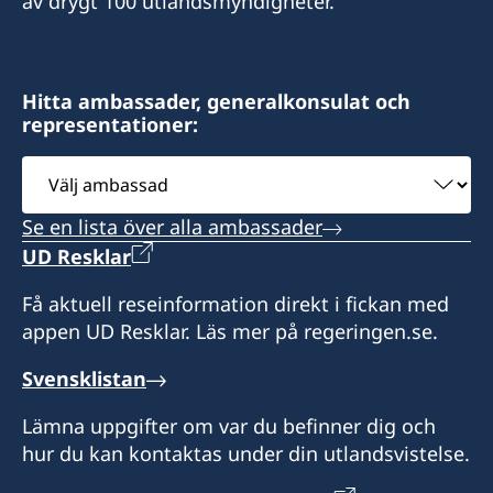
11766 Wilshire Boulevard, Suite #250
av drygt 100 utlandsmyndigheter.
Tidsbokning krävs.
Fax: +1 617 422 1428
1617 John F Kennedy Blvd., Suite 1660
USA
Los Angeles, CA 90025
Besök via tidsbokning endast.
Philadelphia, PA 19103
Distrikt: Massachusetts, Maine, New
Distrikt: Hawaii
Distrikt: södra Kalifornien
Hampshire, Rhode Island och Vermont.
Hitta ambassader, generalkonsulat och
representationer:
Ring eller skicka e-post för att boka tid.
Öppettider: måndag-fredag kl 10.30-15.30.
Besök enligt överenskommelse genom
Distrikt: Pennsylvania
Öppettider: kl 08.00-17.00, lunchstängt 12.00-
Välj
tidsbokning.
Endast besök via tidsbokning.
13.00.
ambassad
Telefontider: kl 09.00-12.00 måndag, tisdag och
Se en lista över alla ambassader
torsdag.
UD Resklar
Endast besök via tidsbokning.
Få aktuell reseinformation direkt i fickan med
appen UD Resklar. Läs mer på regeringen.se.
Svensklistan
Lämna uppgifter om var du befinner dig och
hur du kan kontaktas under din utlandsvistelse.