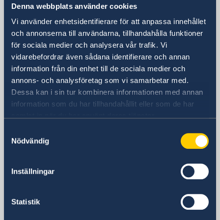
Denna webbplats använder cookies
USA, Washington
Vi använder enhetsidentifierare för att anpassa innehållet
USA, Houston
och annonserna till användarna, tillhandahålla funktioner
för sociala medier och analysera vår trafik. Vi
USA, New York
vidarebefordrar även sådana identifierare och annan
USA, San Francisco
information från din enhet till de sociala medier och
annons- och analysföretag som vi samarbetar med.
Svenska konsulat
Dessa kan i sin tur kombinera informationen med annan
information som du har tillhandahållit eller som de har
Anchorage, AK
samlat in när du har använt deras tjänster.
Tel:
Atlanta, GA
Samtyckesval
Tel:
Chicago, IL
Nödvändig
+1 (907) 764-3292
Tel:
Cleveland, OH
+1 (404) 408-7460
Denver, CO
E-post:
Inställningar
Honorärkonsulatet i Cleveland är permanent
+1 (312) 781 6262
Fort Lauderdale & Miami, FL
E-post:
stängt. Vänligen kontakta Sveriges ambassad i
Honorärkonsulatet i Denver är tillfälligt stängt.
anchorage@consulateofsweden.org
Tel:
Minneapolis, MN
E-post:
Washington DC på DC@gov.se
Vänligen kontakta Sveriges ambassad i
Statistik
atlanta@consulateofsweden.org
Tel:
New Orleans, LA
Washington DC på DC@gov.se.
2925 Debarr Road, suite 215
+1 (954) 467 3507