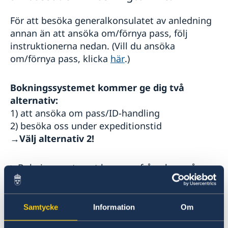
För att besöka generalkonsulatet av anledning
annan än att ansöka om/förnya pass, följ
instruktionerna nedan. (Vill du ansöka
om/förnya pass, klicka
här
.)
Bokningssystemet kommer ge dig två
alternativ:
1) att ansöka om pass/ID-handling
2) besöka oss under expeditionstid
→
Välj alternativ 2!
>
Bokningssystemet kommer fråga hur många
personer bokningen gäller – välj alltid
”1
person”.
Boka alltid i en vuxens namn!
Samtycke
Information
Om
> Uppge telefonnummer i följande format: