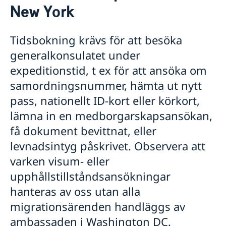
New York
Reseinformation
Rösta i USA
Här kan du förtidsrösta i USA
Avgifter
Ansök om/förnya pass och id-kort
Reseinformation USA
Tidsbokning krävs för att besöka
Pass för vuxna
Hämta pass och nationellt ID-kort
Aktuella händelser
generalkonsulatet under
Pass för barn
Allmänna säkerhetsläget
Hur bokar jag av eller ändrar en bokning?
Provisoriskt pass
Råd till resenärer
expeditionstid, t ex för att ansöka om
Hjälp kring medborgarskap
Nationellt ID-kort
In- och utresebestämmelser
samordningsnummer, hämta ut nytt
Namn och samordningsnummer för barn födda
Körkort
Terrorism, kriminalitet och personlig säkerhet
utomlands
Måste jag boka tid?
pass, nationellt ID-kort eller körkort,
Naturförhållanden och katastrofer
Återfå svenskt medborgarskap
Vigsel i USA
Hälso- och sjukvård
lämna in en medborgarskapsansökan,
Dubbelt medborgarskap
Lokala lagar och sedvänjor
Akut hjälp
Förlust och behållande av svenskt medborgarskap
få dokument bevittnat, eller
Trafiksäkerhet
Vad kan du få hjälp med?
levnadsintyg påskrivet. Observera att
Juridisk hjälp i utlandet
varken visum- eller
upphållstillståndsansökningar
hanteras av oss utan alla
migrationsärenden handläggs av
ambassaden i Washington DC.