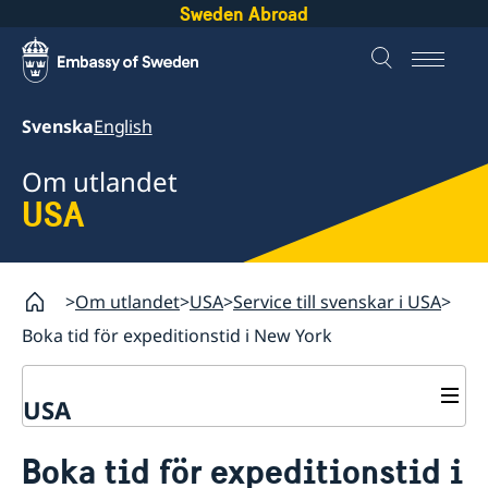
Sweden Abroad
Svenska
English
Om utlandet
USA
Om utlandet
USA
Service till svenskar i USA
Boka tid för expeditionstid i New York
USA
Rösta i USA
Boka tid för expeditionstid i
Service till svenskar i USA