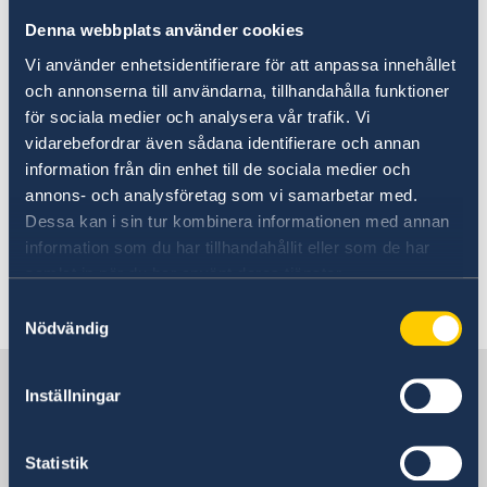
+1917555000, utan mellanrum eller
Denna webbplats använder cookies
bindestreck.
Vi använder enhetsidentifierare för att anpassa innehållet
och annonserna till användarna, tillhandahålla funktioner
> Boka tid här för att besöka oss under
för sociala medier och analysera vår trafik. Vi
expeditionstid
vidarebefordrar även sådana identifierare och annan
information från din enhet till de sociala medier och
annons- och analysföretag som vi samarbetar med.
Du kan inte ansöka om pass under en bokning du
Dessa kan i sin tur kombinera informationen med annan
gör för att "besöka oss under expeditionstid".
information som du har tillhandahållit eller som de har
samlat in när du har använt deras tjänster.
Senast uppdaterad 10 apr. 2026, 12.53
Samtyckesval
Nödvändig
Sverige i USA
Inställningar
Sveriges ambassad och
Statistik