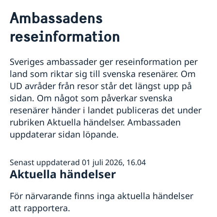
Rösta i Ungern
Ambassadens
Hjälp till svenskar i Ungern
reseinformation
Rösta i Ungern
Reseinformation
Akut hjälp
Ambassadens reseinformation
Pass i Ungern
Sveriges ambassader ger reseinformation per
Aktuella händelser
Service för svenska företag
Boka tid för pass och nationellt ID-kort i Ungern
Hjälp kring medborgarskap
land som riktar sig till svenska resenärer. Om
Allmänna säkerhetsläget
Pass och nationellt ID-kort för vuxen
Gifta sig i Ungern
UD avråder från resor står det längst upp på
Terrorism
Pass och nationellt ID-kort för barn
Avgifter
sidan. Om något som påverkar svenska
Naturförhållanden och katastrofer
Översättningar och legaliseringar
In- och utresebestämmelser
resenärer händer i landet publiceras det under
Hälso- och sjukvård
rubriken Aktuella händelser. Ambassaden
Kriminalitet och personlig säkerhet
uppdaterar sidan löpande.
Trafiksäkerhet
Senast uppdaterad 01 juli 2026, 16.04
Aktuella händelser
För närvarande finns inga aktuella händelser
att rapportera.