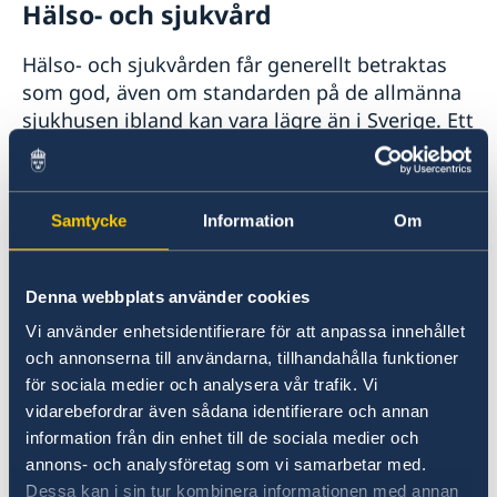
Hälso- och sjukvård
Hälso- och sjukvården får generellt betraktas
som god, även om standarden på de allmänna
sjukhusen ibland kan vara lägre än i Sverige. Ett
av de största problemen i kontakter med den
allmänna sjukvården är bristande
språkkunskaper (då många ungrare inte talar
Samtycke
Information
Om
engelska). I Budapest finns ett antal privata
kliniker och även ett privat sjukhus där
personalen talar engelska. Ett fåtal läkare
Denna webbplats använder cookies
behärskar skandinaviska språk.
Vi använder enhetsidentifierare för att anpassa innehållet
och annonserna till användarna, tillhandahålla funktioner
Glöm inte att ta med det europeiska
för sociala medier och analysera vår trafik. Vi
sjukförsäkringskortet som kan beställas från
vidarebefordrar även sådana identifierare och annan
Försäkringskassan. Det täcker dock inte
information från din enhet till de sociala medier och
kostnader för hemtransport så vi
annons- och analysföretag som vi samarbetar med.
rekommenderar att du alltid har en giltig
Dessa kan i sin tur kombinera informationen med annan