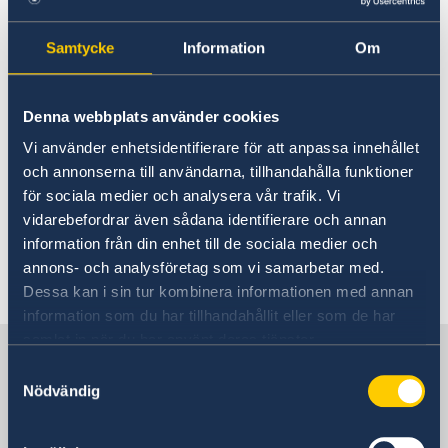
Körförbud i så kallade miljözoner
I vissa
städer och kommuner har så kallade miljözoner
Samtycke
Information
Om
inrättats, vilket framför allt gäller i områden
som är särskilt drabbade av småpartiklar.
Tillstånd i form av en miljöplakett krävs för
Denna webbplats använder cookies
bilkörning i dessa områden, vilket även gäller
Vi använder enhetsidentifierare för att anpassa innehållet
för utländska turister och affärsresande. Böter
och annonserna till användarna, tillhandahålla funktioner
eller körförbud kan utfärdas om reglerna inte
för sociala medier och analysera vår trafik. Vi
följs, varför det är viktigt att ta reda på aktuell
vidarebefordrar även sådana identifierare och annan
information.
information från din enhet till de sociala medier och
annons- och analysföretag som vi samarbetar med.
Senast uppdaterad 27 juli 2026, 10.04
Dessa kan i sin tur kombinera informationen med annan
information som du har tillhandahållit eller som de har
samlat in när du har använt deras tjänster.
Sverige i Tyskland
Samtyckesval
Nödvändig
Sveriges ambassad