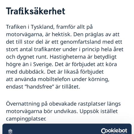
Rösta i Tyskland
Trafiksäkerhet
Hjälp till svenskar i Tyskland
Reseinformation
Rösta i Tyskland
Trafiken i Tyskland, framför allt på
Val 2026
Pass och nationellt ID-kort
Ambassadens reseinformation
motorvägarna, är hektisk. Den präglas av att
Ansökan om pass och nationellt ID-kort för vuxen
Behålla svenskt medborgarskap
Aktuella händelser
det till stor del är ett genomfartsland med ett
Ansökan om pass och nationellt ID-kort för
Allmänna säkerhetsläget
Samordningsnummer
stort antal trafikanter under i princip hela året
minderårig
Terrorism
och dygnet runt. Hastigheterna är betydligt
Gifta sig utomlands
Ansökan om provisoriskt pass
Naturförhållanden och katastrofer
högre än i Sverige. Det är förbjudet att köra
Vigsel inför svensk vigselförrättare
Körkort
Samordningsnummer
In- och utresebestämmelser
med dubbdäck. Det är likaså förbjudet
Vigsel inför tysk/utländsk myndighet
Avgifter
Hälso- och sjukvård
att använda mobiltelefon under körning,
Lokala lagar och sedvänjor
endast ”handsfree” är tillåtet.
Kriminalitet och personlig säkerhet
Trafiksäkerhet
Resa i landet
Övernattning på obevakade rastplatser längs
motorvägarna bör undvikas. Uppsök istället
campingplatser.