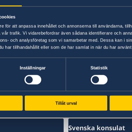
Turism
cookies
Utförlig reseinformation om de respektive förb
e för att anpassa innehållet och annonserna till användarna, tillh
Turistbyråns
hemsida
vår trafik. Vi vidarebefordrar även sådana identifierare och anna
nnons- och analysföretag som vi samarbetar med. Dessa kan i sin
UD Resklar
har tillhandahållit eller som de har samlat in när du har använt 
Ladda ner UD:s app Resklar för att få tillgång ti
mobilen och surfplattan. Appen kan hämtas
hä
Inställningar
Statistik
Senast uppdaterad 27 juli 2026, 10.04
Tillåt urval
Svenska konsulat