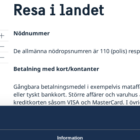
Resa i landet
Nödnummer
De allmänna nödropsnumren är 110 (polis) resp
Betalning med kort/kontanter
Gångbara betalningsmedel i exempelvis mataffä
eller tyskt bankkort. Större affärer och varuhus 
kreditkorten såsom VISA och MasterCard. I övri
betalningsmedlen. Det kan vara värt att känna ti
vara möjligt att betala med kontanter. Även vis
kontanter.
Information