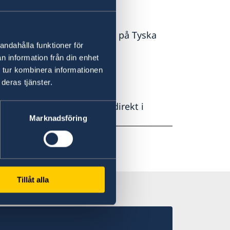
undsländerna finns att läsa på Tyska
andahålla funktioner för
n information från din enhet
 tur kombinera informationen
deras tjänster.
ll råd och reseinformation direkt i
r
Marknadsföring
Tillåt alla