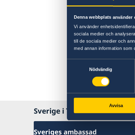
Denna webbplats använder 
Vi använder enhetsidentifierar
sociala medier och analysera 
till de sociala medier och a
med annan information som du 
Samtyckesval
Nödvändig
Avvisa
Sverige i Tyskland
Sveriges ambassad