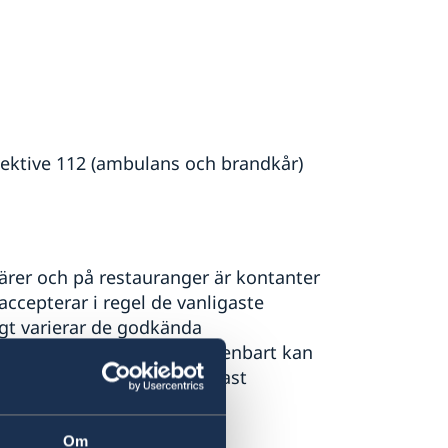
ektive 112 (ambulans och brandkår)
rer och på restauranger är kontanter
accepterar i regel de vanligaste
gt varierar de godkända
ll att det i mindre affärer enbart kan
sa taxibilar godkänner endast
Om