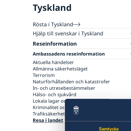
Tyskland
Rösta i Tyskland
Hjälp till svenskar i Tyskland
Reseinformation
Rösta i Tyskland
Val 2026
Pass och nationellt ID-kort
Ambassadens reseinformation
Ansökan om pass och nationellt ID-kort för
Behålla svenskt medborgarskap
Aktuella händelser
vuxen
Allmänna säkerhetsläget
Samordningsnummer
Ansökan om pass och nationellt ID-kort för
Terrorism
Gifta sig utomlands
minderårig
Naturförhållanden och katastrofer
Vigsel inför svensk vigselförrättare
Körkort
Ansökan om provisoriskt pass
In- och utresebestämmelser
Vigsel inför tysk/utländsk myndighet
Avgifter
Samordningsnummer
Hälso- och sjukvård
Lokala lagar och sedvänjor
Kriminalitet och personlig säkerhet
Trafiksäkerhet
Resa i landet
Samtycke