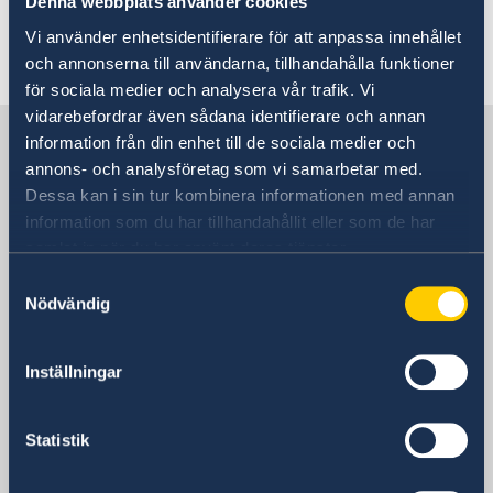
en gräns.
Denna webbplats använder cookies
Vi använder enhetsidentifierare för att anpassa innehållet
Senast uppdaterad 27 juli 2026, 10.03
och annonserna till användarna, tillhandahålla funktioner
för sociala medier och analysera vår trafik. Vi
vidarebefordrar även sådana identifierare och annan
Sverige i Tyskland
information från din enhet till de sociala medier och
annons- och analysföretag som vi samarbetar med.
Dessa kan i sin tur kombinera informationen med annan
Sveriges ambassad
information som du har tillhandahållit eller som de har
samlat in när du har använt deras tjänster.
Samtyckesval
Tyskland, Berlin
Nödvändig
Svenska konsulat
Inställningar
Bremen
Telefon:
Düsseldorf
Statistik
Telefon:
Erfurt
+49 (0)421-32 88 11 340