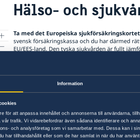
Hälso- och sjukvå
Ta med det Europeiska sjukförsäkringskortet
svensk försäkringskassa och du har därmed rätt
EU/EES-land. Den tyska sjukvården är fullt jäm
sjuktransport till Sverige täcks däremot
inte
av 
Försäkringskassan
. Har du glömt eller förlora
intyg hos
Försäkringskassan
.
Information
Vårdupplysning och jourhavande läkare
i Tys
116117. Mer information om öppettider och till
finns på följande webbplats:
www.116117info.d
cookies
e för att anpassa innehållet och annonserna till användarna, tillh
vår trafik. Vi vidarebefordrar även sådana identifierare och anna
Senast uppdaterad 27 juli 2026, 10.03
nnons- och analysföretag som vi samarbetar med. Dessa kan i sin
har tillhandahållit eller som de har samlat in när du har använt 