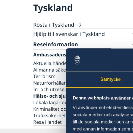
Tyskland
Rösta i Tyskland
Hjälp till svenskar i Tyskland
Reseinformation
Rösta i Tyskland
Val 2026
Pass och nationellt ID-kort
Ambassadens reseinformation
Ansökan om pass och nationellt ID-kort för
Behålla svenskt medborgarskap
Aktuella händelser
vuxen
Allmänna säkerhetsläget
Samordningsnummer
Ansökan om pass och nationellt ID-kort för
Terrorism
Gifta sig utomlands
Samtycke
minderårig
Naturförhållanden och katastrofer
Vigsel inför svensk vigselförrättare
Körkort
Ansökan om provisoriskt pass
In- och utresebestämmelser
Vigsel inför tysk/utländsk myndighet
Avgifter
Samordningsnummer
Hälso- och sjukvård
Denna webbplats använder 
Lokala lagar och sedvänjor
Vi använder enhetsidentifierar
Kriminalitet och personlig säkerhet
sociala medier och analysera 
Trafiksäkerhet
Resa i landet
till de sociala medier och a
med annan information som du 