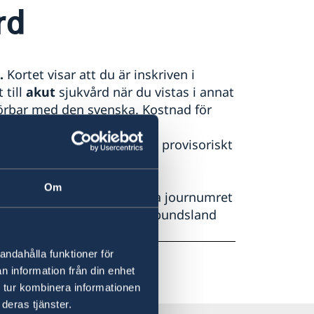
rd
.
Kortet visar att du är inskriven i
 till
akut
sjukvård när du vistas i annat
förbar med den svenska. Kostnad för
kortet. Kortet beställs hos
t kortet kan du beställa ett provisoriskt
Om
kland nås via det nationella journumret
gänglighet i respektive förbundsland
e
andahålla funktioner för
n information från din enhet
 tur kombinera informationen
deras tjänster.