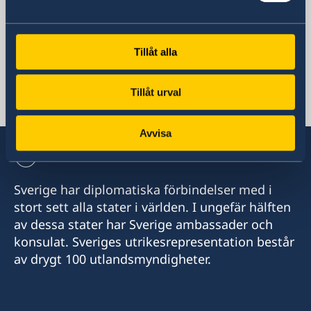
Sverige i Turkmenistan
Tillåt alla
Sveriges ambassad
Tillåt urval
Turkmenistan, Stockholm
Avvisa
Sverige har diplomatiska förbindelser med i
stort sett alla stater i världen. I ungefär hälften
av dessa stater har Sverige ambassader och
konsulat. Sveriges utrikesrepresentation består
av drygt 100 utlandsmyndigheter.