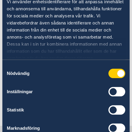
Vi använder enhetsidentifierare för att anpassa innehållet
För personer med flyktingstatus i Sverige finns
och annonserna till användarna, tillhandahålla funktioner
även andra förutsättningar att vara medveten
för sociala medier och analysera vår trafik. Vi
om vid utlandsresor. På Migrationsverkets
vidarebefordrar även sådana identifierare och annan
hemsida finns information om vad som gäller
information från din enhet till de sociala medier och
för personer med flyktingstatus.
annons- och analysföretag som vi samarbetar med.
Dessa kan i sin tur kombinera informationen med annan
I sammanhanget är det viktigt att känna till att
information som du har tillhandahållit eller som de har
i länder där Sverige saknar en fysisk ambassad,
samlat in när du har använt deras tjänster.
som Turkmenistan, är möjligheterna att bistå
Samtyckesval
konsulärt mer begränsade än på platser med
Nödvändig
svensk diplomatisk närvaro.
Inställningar
Statistik
Senast uppdaterad 01 juni 2026, 15.42
Marknadsföring