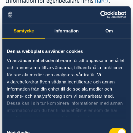
Information för egenbetalare finns
här
.
Vid symptom på covid-19
Samtycke
Information
Om
Tjeckiska Hälsoministeriet
uppmanar
personer som har feber, hosta och/eller
andningsbesvär att kontakta läkare via telefon.
Denna webbplats använder cookies
För att undvika smittspridning avråder de från
Vi använder enhetsidentifierare för att anpassa innehållet
att utan föregående kontakt åka direkt till en
och annonserna till användarna, tillhandahålla funktioner
sjukhusmottagning.
för sociala medier och analysera vår trafik. Vi
vidarebefordrar även sådana identifierare och annan
Information på engelska om covid-19 i Tjeckien
information från din enhet till de sociala medier och
finns på telefonnummer 1221. Numret kan nås
annons- och analysföretag som vi samarbetar med.
från hela Tjeckien veckodagar mellan 08.00 -
Dessa kan i sin tur kombinera informationen med annan
19.00 och på helger mellan 09.00 - 16.30.
information som du har tillhandahållit eller som de har
samlat in när du har använt deras tjänster.
Information om antal bekräftade fall i Tjeckien
Samtyckesval
Nödvändig