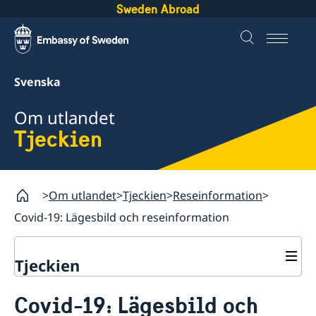
Sweden Abroad
Svenska
Om utlandet
Tjeckien
Om utlandet
Tjeckien
Reseinformation
Covid-19: Lägesbild och reseinformation
Tjeckien
Rösta i Tjeckien
Covid-19: Lägesbild och
Hjälp till svenskar i Tjeckien