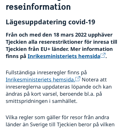
reseinformation
Rösta i Tjeckien
Reseinformation
Akut hjälp
Ambassadens reseinformation
Lägesuppdatering covid-19
Om du blir sjuk eller råkar ut för en olycka
Pass utomlands
Aktuella händelser
Covid-19: Lägesbild och reseinformation
Larmcentraler
Allmänna säkerhetsläget
Tidsbokning pass/id-kort och samordningsnummer
Hjälp kring medborgarskap
Inför resan
Från och med den 18 mars 2022 upphäver
Anmälan om svenskt medborgarskap
Gifta sig utomlands
Se till att vara försäkrad
Om olyckan är framme
Tjeckien alla reserestriktioner för inresa till
Beställning av samordningsnummer i Prag
Avgifter
Läs på om ditt resmål
Tips till resenärer i Tjeckien
Tjeckien från EU+ länder.
Mer information
Checklista: ansökan pass/ID-kort barn (under 18 år)
Svenska organisationer och föreningar
Arv i internationella situationer
finns på
Inrikesministeriets hemsida
.
Checklista: ansökan pass/ID-kort vuxen (över 18 år)
Behöver jag visum?
Adresser och telefonnummer i Tjeckien
Prövning av svenskt medborgarskap
Pass och ID-kort
Service för svenska företag
Förlust av pass
Fullständiga inreseregler finns på
Provisoriskt pass
Handel med utlandet
Inrikesministeriets hemsida.
Notera att
Nationellt id-kort
Svenska företag i utlandet
inresereglerna uppdateras löpande och kan
ändras på kort varsel, beroende bl.a. på
smittspridningen i samhället.
Vilka regler som gäller för resor från andra
länder än Sverige till Tjeckien beror på vilken