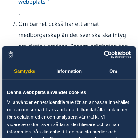
webbplats
.
Om barnet också har ett annat
medborgarskap än det svenska ska intyg
om detta uppvisas. Passmyndigheten
kan
även
i vissa fall begära intyg om att barnet
inte blivit medborgare i annat land där
Samtycke
Information
Om
barnet varit bosatt.
Vårdnadshavare ska styrka sin identitet
Denna webbplats använder cookies
med pass/ID-kort eller annan
Vi använder enhetsidentifierare för att anpassa innehållet
och annonserna till användarna, tillhandahålla funktioner
giltig fotolegitimation
. Om endast en
för sociala medier och analysera vår trafik. Vi
vårdnadshavare följer med barnet vid
vidarebefordrar även sådana identifierare och annan
information från din enhet till de sociala medier och
ansökningstillfället, måste denne visa