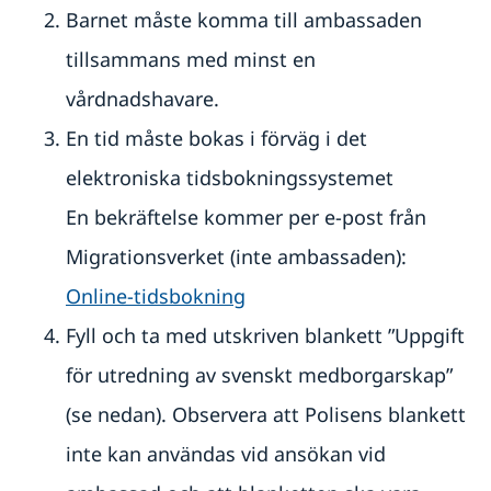
Service för svenska företag
Ambassadens reseinformation
Barnet måste komma till ambassaden
Aktuella händelser
Covid-19: Lägesbild och reseinformation
Handel med utlandet
tillsammans med minst en
Allmänna säkerhetsläget
Svenska företag i utlandet
Inför resan
vårdnadshavare.
Se till att vara försäkrad
Om olyckan är framme
Läs på om ditt resmål
Tips till resenärer i Tjeckien
En tid måste bokas i förväg i det
Svenska organisationer och föreningar
Arv i internationella situationer
elektroniska tidsbokningssystemet
Behöver jag visum?
Adresser och telefonnummer i Tjeckien
Pass och ID-kort
En bekräftelse kommer per e-post från
Migrationsverket (inte ambassaden):
Online-tidsbokning
Fyll och ta med utskriven blankett ”Uppgift
för utredning av svenskt medborgarskap”
(se nedan). Observera att Polisens blankett
inte kan användas vid ansökan vid