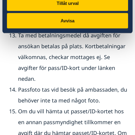
polisanmälan vid ansökningstillfället. Det
Tillåt urval
borttappade/stulna passet kommer då att
Avvisa
spärras av ambassaden.
Ta med betalningsmedel då avgiften för
ansökan betalas på plats. Kortbetalningar
välkomnas, checkar mottages ej. Se
avgifter för pass/ID-kort under länken
nedan.
Passfoto tas vid besök på ambassaden, du
behöver inte ta med något foto.
Om du vill hämta ut passet/ID-kortet hos
en annan passmyndighet tillkommer en
avgift där du hämtar passet/ID-kortet. Om