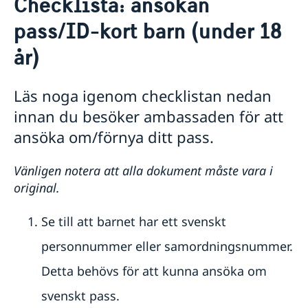
Checklista: ansökan
Hjälp till svenskar i Tjeckien
pass/ID-kort barn (under 18
Rösta i Tjeckien
Akut hjälp
år)
Om du blir sjuk eller råkar ut för en olycka
Pass utomlands
Larmcentraler
Tidsbokning pass/id-kort och samordningsnummer
Läs noga igenom checklistan nedan
Anmälan om svenskt medborgarskap
innan du besöker ambassaden för att
Beställning av samordningsnummer i Prag
ansöka om/förnya ditt pass.
Checklista: ansökan pass/ID-kort barn (under 18
år)
Checklista: ansökan pass/ID-kort vuxen (över 18 år)
Vänligen notera att alla dokument måste vara i
Prövning av svenskt medborgarskap
original.
Förlust av pass
Provisoriskt pass
Se till att barnet har ett svenskt
Nationellt id-kort
Hjälp kring medborgarskap
personnummer eller samordningsnummer.
Gifta sig utomlands
Detta behövs för att kunna ansöka om
Avgifter
Reseinformation
svenskt pass.