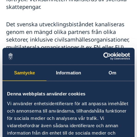
Namnändring
skattepengar.
Utlämning av pass och nationellt id-kort
Det svenska utvecklingsbiståndet kanaliseras
genom en mängd olika partners från olika
sektorer, inklusive civilsamhällesorganisationer,
multilaterala organisationer (t.ex FN eller EU),
forskningsinstitutioner, offentlig och privat
sektor.
Samtycke
Information
Om
Med humanitärt bistånd avses Sveriges
insatser för att rädda liv, lindra nöd och
Denna webbplats använder cookies
upprätthålla mänsklig värdighet för nödlidande
människor som drabbas av naturkatastrofer,
Vi använder enhetsidentifierare för att anpassa innehållet
väpnade konflikter eller andra
och annonserna till användarna, tillhandahålla funktioner
katastrofliknande förhållanden.
för sociala medier och analysera vår trafik. Vi
vidarebefordrar även sådana identifierare och annan
information från din enhet till de sociala medier och
Ytterligare information om Sveriges regionala