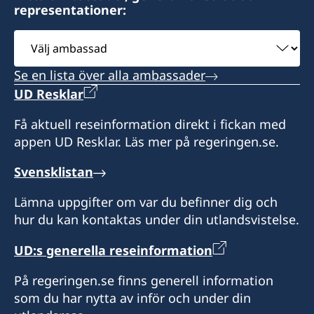
Vakant tills vidare
+66 (0)38 19 93 14
representationer:
186/48 Green Valley
+66 (0)76 51 09 39
Moo 5, Mae Sa
Consulate of Sweden
Välj
Mae Rim
Brighton Grand Hotel Pattaya
ambassad
Consulate of Sweden
Chiang Mai 50180
666/88 Moo 5, Naklua Road
25/50 Mae Luan Road
Se en lista över alla ambassader
Thailand
Banglamung,
Thumbon Talad-Nua
UD Resklar
Chonburi 20150
Amphur Muang
Öppettider:
Få aktuell reseinformation direkt i fickan med
Phuket 83000
måndag, onsdag, fredag kl. 09.00-12.00
Öppettider:
appen UD Resklar. Läs mer på regeringen.se.
Thailand
måndag - fredag kl. 09.00-12.00
Tidsbokning görs till konsulatet via telefon och
Svensklistan
Öppettider:
mejl.
Tidsbokning görs till konsulatet via telefon och
måndag - fredag kl. 09.00-12.00
Lämna uppgifter om var du befinner dig och
mejl.
Honorärkonsul
hur du kan kontaktas under din utlandsvistelse.
Honorärkonsulatet har möjlighet att ta emot
Honorärkonsul
ansökningar om provisoriskt pass .
Supajee Nilubol
UD:s generella reseinformation
Passet utfärdas i Bangkok och skickas till
Chatchawal Supachayanont
konsulatet.
På regeringen.se finns generell information
som du har nytta av inför och under din
Honorärkonsul