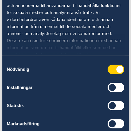
med dig tidigare pass när du hämtar ditt nya.
och annonserna till användarna, tillhandahålla funktioner
Är det förra passet förlorat tar du med dig den
för sociala medier och analysera vår trafik. Vi
fotolegitimation du uppvisade i samband med
vidarebefordrar även sådana identifierare och annan
ansökan.
information från din enhet till de sociala medier och
annons- och analysföretag som vi samarbetar med.
Hämta på honorärkonsulat
Dessa kan i sin tur kombinera informationen med annan
information som du har tillhandahållit eller som de har
Om du har ansökt på ambassaden i Bangkok
samlat in när du har använt deras tjänster.
och vid ansökningstillfället bett att få hämta
Samtyckesval
resehandlingen på ett honorärkonsulat skickar
Nödvändig
vi den automatiskt vidare. Räkna då med att
det tar ytterligare en vecka. Honorärkonslatet
Inställningar
meddelar dig när de fått din resehandling. En
administrativ avgift betalas vid utlämning på
ett konsulat, se nedan.
Statistik
Avgifter
Marknadsföring