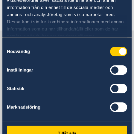
vidarebefordrar även sådana identifierare och annan
Namnändring
Samordningsnummer
information från din enhet till de sociala medier och
Utlämning av pass och nationellt id-kort
annons- och analysföretag som vi samarbetar med.
Senast uppdaterad 21 feb. 2025, 08.12
Dessa kan i sin tur kombinera informationen med annan
information som du har tillhandahållit eller som de har
samlat in när du har använt deras tjänster.
Sverige i Thailand
Samtyckesval
Nödvändig
Sveriges ambassad
Inställningar
Thailand, Bangkok
Statistik
Svenska konsulat
Marknadsföring
Chiang Mai - Thailand
Telefonnummer under arbetstid:
Hua Hin - Thailand (Vakant)
Pattaya - Thailand
Tillåt alla