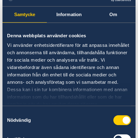
Den primära
målgruppen
är barn, framför allt
Samtycke
Information
Om
på landsbygden och i fattiga urbana områden,
samt unga mödrar och utsatta flickor på
gymnasiestadienivå (secondary). Ambassaden
Denna webbplats använder cookies
stödjer även barn med funktionsvariationer och
Vi använder enhetsidentifierare för att anpassa innehållet
unga.
och annonserna till användarna, tillhandahålla funktioner
för sociala medier och analysera vår trafik. Vi
De
förväntade förändringarna
inkluderar
vidarebefordrar även sådana identifierare och annan
stärkt kapacitet, transparens och
information från din enhet till de sociala medier och
ansvarsutkrävande inom utbildningssektorn för
annons- och analysföretag som vi samarbetar med.
att bidra till ett inkluderande och jämlikt
Dessa kan i sin tur kombinera informationen med annan
utbildningssystem. Det är därför ambassadens
information som du har tillhandahållit eller som de har
ambition att stärka de offentliga
samlat in när du har använt deras tjänster.
utbildningsinsatserna genom ökat fokus på
Samtyckesval
rättsstatens principer.
Nödvändig
De identifierade
förändringsaktörerna
för