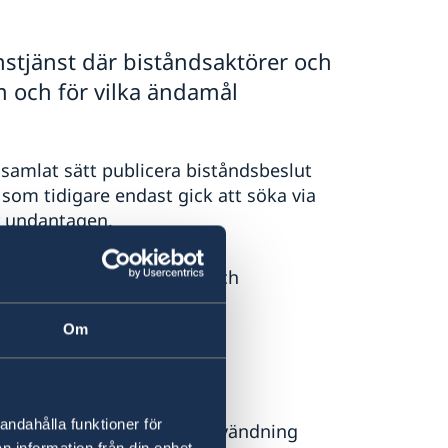
stjänst där biståndsaktörer och
em och för vilka ändamål
 samlat sätt publicera biståndsbeslut
 som tidigare endast gick att söka via
är undantagen.
ra till ökad effektivitet och
Om
beslut och prioriteringar
sultat
ande på olika nivåer
andahålla funktioner för
ring och felaktig resursanvändning
n information från din enhet