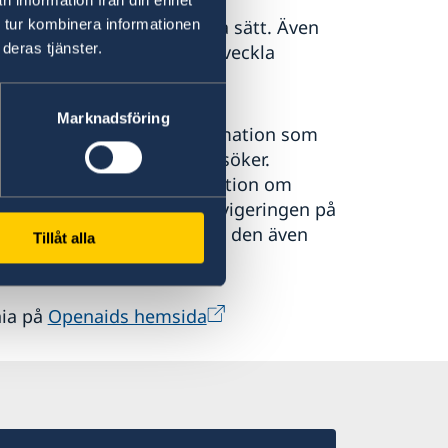
esentera biståndet på detta sätt. Även
 tur kombinera informationen
deras tjänster.
 för närvarande med att utveckla
Marknadsföring
t mer detaljerad. Den information som
rad ju närmare nutid man söker.
är till exempel att information om
e svenska och engelska. Navigeringen på
framöver är ambitionen att den även
Tillåt alla
nia på
Openaids hemsida