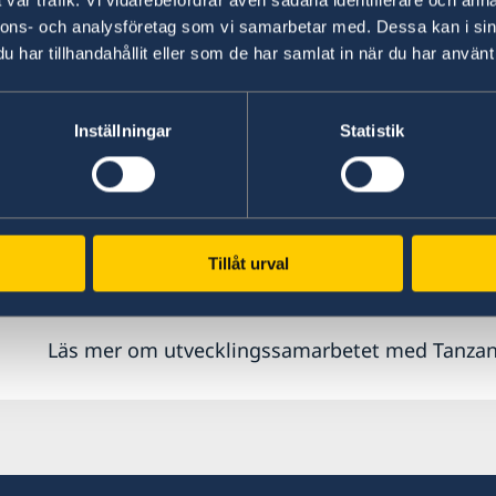
Sverige är ett av de första länder som börjat pr
nnons- och analysföretag som vi samarbetar med. Dessa kan i sin
har tillhandahållit eller som de har samlat in när du har använt 
Norge, Estland, Storbritannien och USA arbetar
liknande satsningar.
Inställningar
Statistik
Redovisningen av biståndet har med åren blivi
redovisas på webbplatsen är därför mer detalje
Webbplatsen visar ursprungliga data. Det inneb
insatser och biståndsbeslut kan finnas på båd
webbplatsen är inledningsvis på svenska, men 
Tillåt urval
ska finnas på engelska.
Läs mer om utvecklingssamarbetet med Tanza