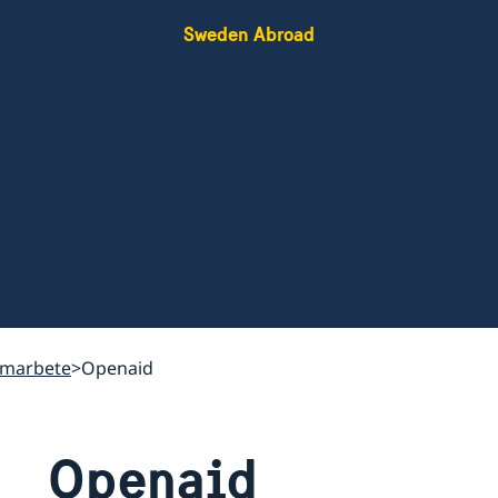
Sweden Abroad
amarbete
Openaid
Openaid