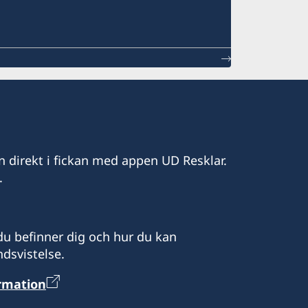
n direkt i fickan med appen UD Resklar.
.
u befinner dig och hur du kan
dsvistelse.
ormation