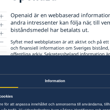
Openaid är en webbaserad information
andra intressenter kan följa när, till v
biståndsmedel har betalats ut.
Syftet med webbplatsen är att aktivt och på ett
och finansiell information om Sveriges bistånd,
t
offentliga arkiv. Sekretessbelagd information 
Mer tillgänglig biståndsinformation förväntas bid
förutsägbarhet i biståndet genom att:
Information
ge bättre underlag för planering, styrning, 
underlätta synliggörandet av biståndets re
cookies
stärka förutsättningarna för ansvarsutkräv
e för att anpassa innehållet och annonserna till användarna, tillh
begränsa utrymmet för korruption, duplice
vår trafik. Vi vidarebefordrar även sådana identifierare och anna