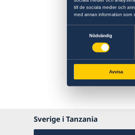
till de sociala medier och a
med annan information som du 
Samtyckesval
Nödvändig
Avvisa
Sverige i Tanzania