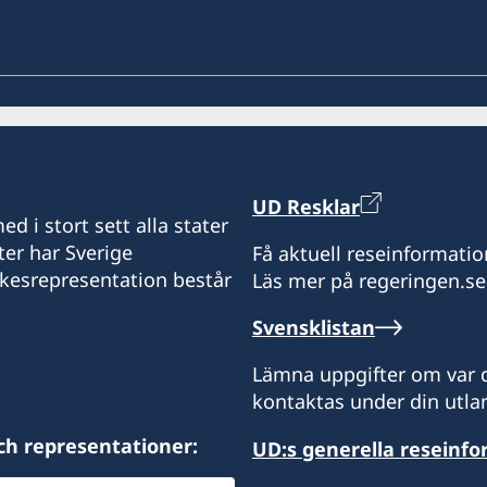
UD Resklar
d i stort sett alla stater
ter har Sverige
Få aktuell reseinformatio
ikesrepresentation består
Läs mer på regeringen.se
Svensklistan
Lämna uppgifter om var d
kontaktas under din utlan
ch representationer:
UD:s generella reseinf