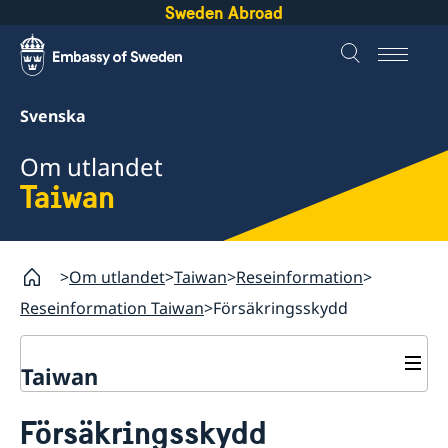
Sweden Abroad
Svenska
Om utlandet
Taiwan
Om utlandet
Taiwan
Reseinformation
Reseinformation Taiwan
Försäkringsskydd
Taiwan
Rösta i Taiwan
Försäkringsskydd
Hjälp till svenskar i Taiwan