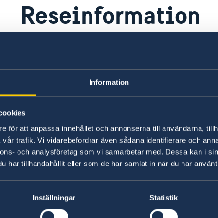
Reseinformation
Ambassadens reseinformation
UD
Information
Ambassadens reseinformation innehåller
På 
landspecifik information och aktuella
råd
händelser som kan påverka dig som är i
inf
cookies
landet.
UD 
e för att anpassa innehållet och annonserna till användarna, tillh
vår trafik. Vi vidarebefordrar även sådana identifierare och anna
Ambassadens reseinformation –
UD
nnons- och analysföretag som vi samarbetar med. Dessa kan i sin
Taiwan
re
har tillhandahållit eller som de har samlat in när du har använt 
Ladda ner appen UD Resklar
Fö
X
Inställningar
Statistik
Ladda ner UD Resklar på Google Play
UD