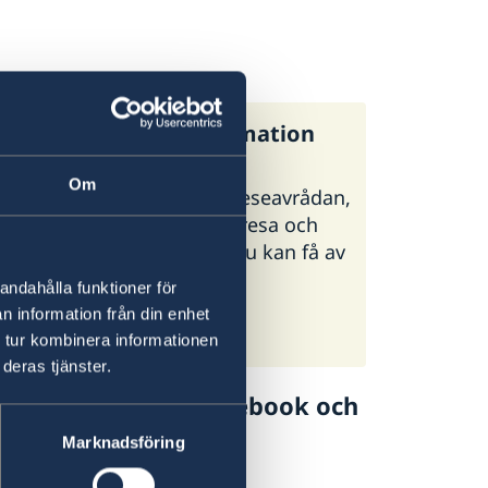
:s generella reseinformation
Om
regeringen.se finns UD:s reseavrådan,
 och tips inför din utlandsresa och
ormation om vilken hjälp du kan få av
i olika situationer.
andahålla funktioner för
n information från din enhet
:s reseinformation på
 tur kombinera informationen
geringen.se
deras tjänster.
lj UD Resklar på Facebook och
Marknadsföring
 Resklar på Facebook