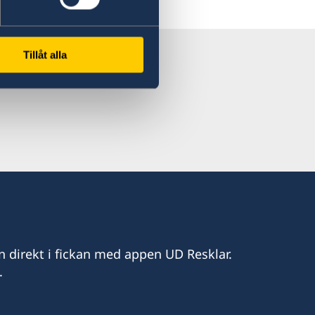
 Resklar på X
Tillåt alla
n direkt i fickan med appen UD Resklar.
.