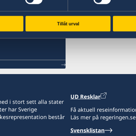
Ladda ner UD Resklar på iTunes
UD
Tillåt urval
UD Resklar
d i stort sett alla stater
ter har Sverige
Få aktuell reseinformatio
ikesrepresentation består
Läs mer på regeringen.se
Svensklistan