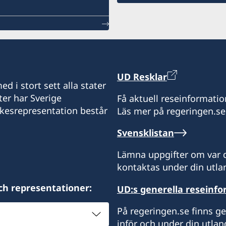
UD Resklar
d i stort sett alla stater
ter har Sverige
Få aktuell reseinformatio
ikesrepresentation består
Läs mer på regeringen.se
Svensklistan
Lämna uppgifter om var d
kontaktas under din utlan
ch representationer:
UD:s generella reseinf
På regeringen.se finns g
inför och under din utlan