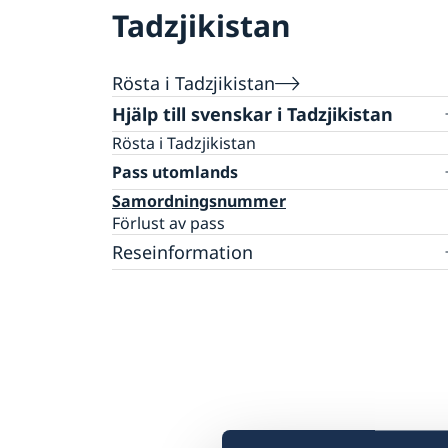
Tadzjikistan
Rösta i Tadzjikistan
Hjälp till svenskar i Tadzjikistan
Rösta i Tadzjikistan
Pass utomlands
Samordningsnummer
Förlust av pass
Reseinformation
Ambassadens reseinformation
Aktuella händelser
Inför resan
Allmänna säkerhetsläget
Svenska medborgare behöver visum
Om olyckan är framme
Resa i landet
Pass och ID-kort
Hur kan jag bli kontaktad i en
Naturförhållanden och katastrofer
katastrofsituation
In- och utresebestämmelser
Hälso- och sjukvård