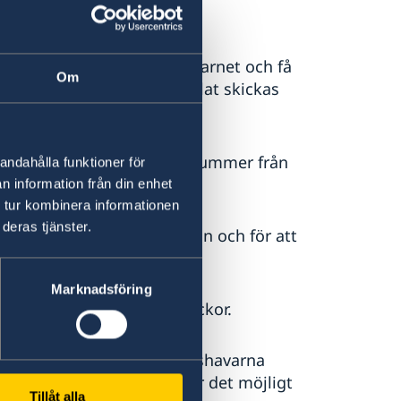
visoriskt pass.
ulatet för att visa upp barnet och få
Om
Efter besöket på ett konsulat skickas
älva rekvirera samordningsnummer från
andahålla funktioner för
n information från din enhet
 tur kombinera informationen
deras tjänster.
ment som krävs för ansökan och för att
Marknadsföring
gsnummer är cirka 6-8 veckor.
erket direkt till vårdnadshavarna
dningsnummer tilldelats är det möjligt
Tillåt alla