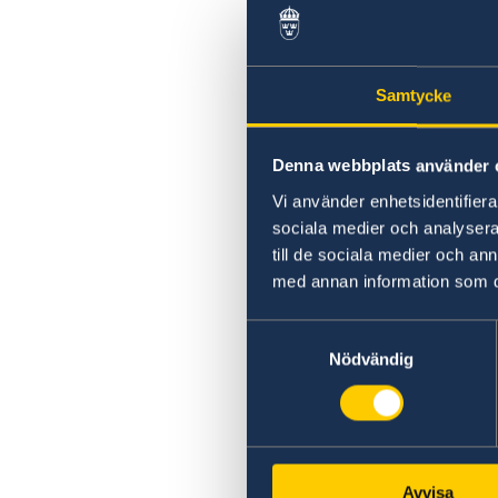
Kriminalitet och personlig säkerhet
Trafiksäkerhet
Lokala lagar och sedvänjor
Resa med dubbelt medborgarskap
Samtycke
Denna webbplats använder 
Vi använder enhetsidentifierar
sociala medier och analysera 
till de sociala medier och a
med annan information som du 
Samtyckesval
Nödvändig
Avvisa