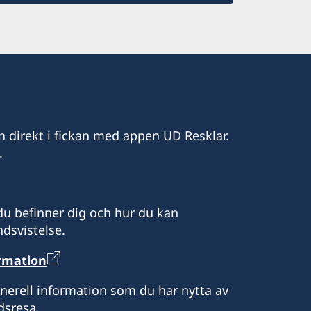
n direkt i fickan med appen UD Resklar.
.
u befinner dig och hur du kan
dsvistelse.
ormation
enerell information som du har nytta av
dsresa.