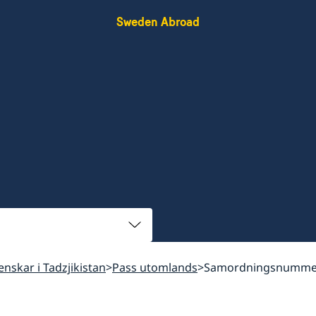
Sweden Abroad
venskar i Tadzjikistan
Pass utomlands
Samordningsnumme