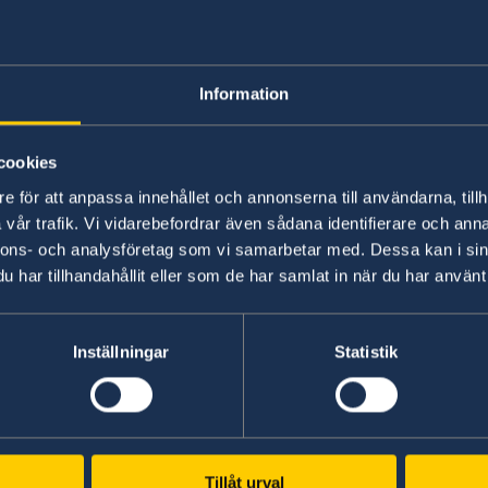
möjligt att ansöka om svenskt pass/ID-kort/pro
Ansökan görs genom att besöka personligen kons
Information
kopior av pass och andra handling vidimerade. 
ansökan per post till ambassaden.
cookies
Det är inte möjligt för vårdnadshavarna att sj
e för att anpassa innehållet och annonserna till användarna, tillh
Skatteverket.
vår trafik. Vi vidarebefordrar även sådana identifierare och anna
nnons- och analysföretag som vi samarbetar med. Dessa kan i sin
har tillhandahållit eller som de har samlat in när du har använt 
Kontakta konsulatet för information vilka doku
boka tid för besök.
Inställningar
Statistik
Handläggningstiden för ansökan om samordnin
Beslut om samordningsnummer sänds av Skattev
med en kopia till ambassaden. Först när samor
Tillåt urval