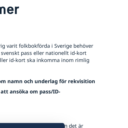
mer
 varit folkbokförda i Sverige behöver
nskt pass eller nationellt id-kort
ller id-kort ska inkomma inom rimlig
 namn och underlag för rekvisition
att ansöka om pass/ID-
gsnummer rekvireras innan det är