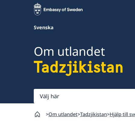
Svenska
Om utlandet
Tadzjikistan
Välj
här
Om utlandet
Tadzjikistan
Hjälp till s