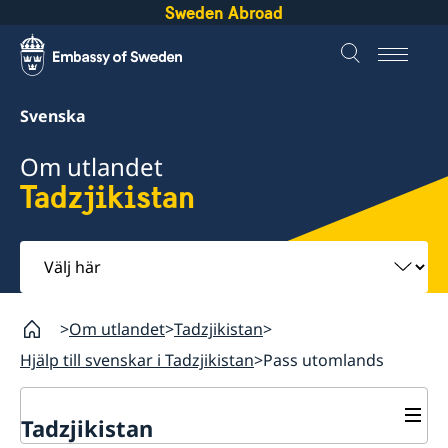
Sweden Abroad
Svenska
Om utlandet
Tadzjikistan
Välj
här
Om utlandet
Tadzjikistan
Hjälp till svenskar i Tadzjikistan
Pass utomlands
Tadzjikistan