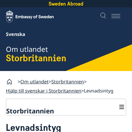
Sweden Abroad
Svenska
Om utlandet
Storbritannien
Om utlandet
Storbritannien
Hjälp till svenskar i Storbritannien
Levnadsintyg
Storbritannien
Rösta i Storbritannien
Levnadsintyg
Hjälp till svenskar i Storbritannien