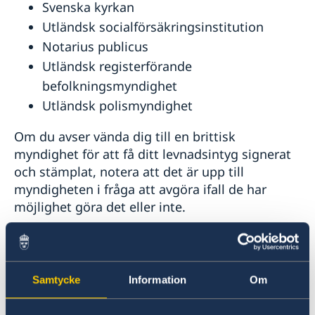
Svenska kyrkan
Utländsk socialförsäkringsinstitution
Notarius publicus
Utländsk registerförande
befolkningsmyndighet
Utländsk polismyndighet
Om du avser vända dig till en brittisk
myndighet för att få ditt levnadsintyg signerat
och stämplat, notera att det är upp till
myndigheten i fråga att avgöra ifall de har
möjlighet göra det eller inte.
Om du vill komma till ambassaden i London för
underskrift av levnadsintyget kan du besöka
ambassaden under
receptionens öppettider
.
Samtycke
Information
Om
Du behöver inte boka tid. Du behöver uppvisa