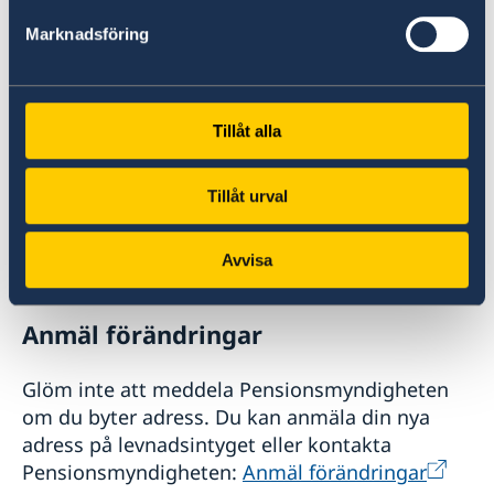
till Pensionsmyndigheten på två sätt, välj det
som passar dig bäst:
Marknadsföring
Elektroniskt via Pensionsmyndighetens
hemsida:
Tillåt alla
Skicka in levnadsintyg
Per post till:
Tillåt urval
Pensionsmyndigheten
SE-839 77 Östersund
Avvisa
Sweden
Anmäl förändringar
Glöm inte att meddela Pensionsmyndigheten
om du byter adress. Du kan anmäla din nya
adress på levnadsintyget eller kontakta
Pensionsmyndigheten:
Anmäl förändringar