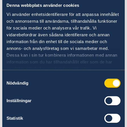
en giltig ID-handling.
Denna webbplats använder cookies
Vi använder enhetsidentifierare för att anpassa innehållet
Om du inte kan besöka någon av de angivna
och annonserna till användarna, tillhandahålla funktioner
institutionerna, till exempel vid sjukhusvistelse
för sociala medier och analysera vår trafik. Vi
eller motsvarande, kan Försäkringskassan i
vidarebefordrar även sådana identifierare och annan
speciella fall godkänna levnadsintyget om det
information från din enhet till de sociala medier och
är intygat av en läkare. I så fall,
annons- och analysföretag som vi samarbetar med.
kontakta Försäkringskassan
.
Dessa kan i sin tur kombinera informationen med annan
information som du har tillhandahållit eller som de har
Skicka in blanketten
samlat in när du har använt deras tjänster.
Samtyckesval
Efter att du har fått ditt levnadsintyg stämplat,
Nödvändig
ska du själv skicka levnadsintyget till den
institution som begärt det (exempelvis
Inställningar
Pensionsmyndigheten).
Statistik
Stämplat och signerat levnadsintyg kan skickas