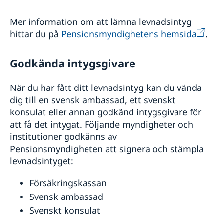
Hälso- och sjukvård
Kriminalitet och personlig säkerhet
Mer information om att lämna levnadsintyg
Trafiksäkerhet
hittar du på
Pensionsmyndighetens hemsida
.
Resa i landet
Gibraltar
Storbritanniens utomeuropeiska territorier
Godkända intygsgivare
Resor från Storbritannien till Sverige
När du har fått ditt levnadsintyg kan du vända
dig till en svensk ambassad, ett svenskt
konsulat eller annan godkänd intygsgivare för
att få det intygat. Följande myndigheter och
institutioner godkänns av
Pensionsmyndigheten att signera och stämpla
levnadsintyget:
Försäkringskassan
Svensk ambassad
Svenskt konsulat