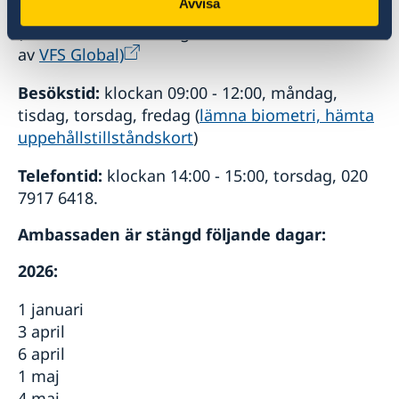
Avvisa
genom att e-posta migrationsavdelningen
(OBS: Visumansökningar hanteras uteslutande
av
VFS Global)
Besökstid:
klockan 09:00 - 12:00, måndag,
tisdag, torsdag, fredag (
lämna biometri, hämta
uppehållstillståndskort
)
Telefontid:
klockan 14:00 - 15:00, torsdag, 020
7917 6418.
Ambassaden är stängd följande dagar:
2026:
1 januari
3 april
6 april
1 maj
4 maj