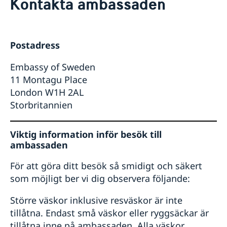
Kontakta ambassaden
Om oss
Honorärkonsulat
Så stöttar vi svenska företag
Lediga tjänster
Vi är en resurs för svenska företag
Aktuellt
Postadress
Team Sweden i Storbritannien
Nyheter
Så kan du få stöd i Storbritannien
Embassy of Sweden
Svenska företag i Storbritannien
11 Montagu Place
Anmäl handelshinder
London W1H 2AL
Storbritannien
Viktig information inför besök till
ambassaden
För att göra ditt besök så smidigt och säkert
som möjligt ber vi dig observera följande:
Större väskor inklusive resväskor är inte
tillåtna. Endast små väskor eller ryggsäckar är
tillåtna inne på ambassaden. Alla väskor