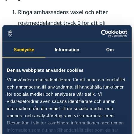
Ringa ambassadens växel och efter
röstmeddelandet tryck 0 för att bli
direktkopplad
Ringa jouren på nummer
0046 8 405 50 05
.
Samtycke
Information
Om
Är ärendet inte akut så skicka första hand en e-
post till ambassaden. E-post besvaras under
Denna webbplats använder cookies
ambassadens arbetstid. I andra hand ring
Vi använder enhetsidentifierare för att anpassa innehållet
ambassadens växel under telefontid.
och annonserna till användarna, tillhandahålla funktioner
Pass och samordningsnummer
för sociala medier och analysera vår trafik. Vi
vidarebefordrar även sådana identifierare och annan
E-post:
ambassaden.london-pass@gov.se
information från din enhet till de sociala medier och
annons- och analysföretag som vi samarbetar med.
Tidsbokning:
Tid för ansökan om pass och
Dessa kan i sin tur kombinera informationen med annan
samordningsnummer bokas online.
information som du har tillhandahållit eller som de har