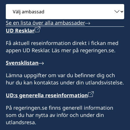
och Faversham)
Outer Hebrides
Mariner House
Öppettider: 09:00 – 17:00
Northern Ireland
Välj
Trondheim Way
ambassad
Konsulatet täcker följande områden: Antrim,
Honorärkonsul
Öppettider: enligt överenskommelse
På detta konsulat kan du hämta pass.
Stallingborough
Se en lista över alla ambassader
Armagh, Down, Fermanagh, Londonderry och
Immingham
George Gaggero
Honorärkonsul
UD Resklar
Tyrone
Öppettider: enligt överenskommelse
North East Lincolnshire DN41 8FD
Telefontid: tisdag och torsdag 09:00 – 14:00
Assistent
James Ryeland
Få aktuell reseinformation direkt i fickan med
Konsulatet täcker följande områden:
På detta konsulat kan du hämta pass.
appen UD Resklar. Läs mer på regeringen.se.
Humberside, Lincolnshire and
Honorärkonsul
Maria Jesus Lyon
Nottinghamshire, Durham, Northumberland
Öppettider: enligt överenskommelse
Svensklistan
Mike Christopherson
and Tyne and Wear, Cleveland and North
Honorärkonsul
Yorkshire (norr om en linje mellan Hawes och
Lämna uppgifter om var du befinner dig och
Scarborough)
hur du kan kontaktas under din utlandsvistelse.
David Clarke
UD:s generella reseinformation
Öppettider: enligt överenskommelse
Assistent
På regeringen.se finns generell information
Honorärkonsul
Karen Patterson
som du har nytta av inför och under din
Camilla Carlbom Flinn
utlandsresa.