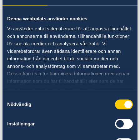
Många länder har stränga straff för
Denna webbplats använder cookies
narkotikabrott, även vid små mängder.
Vi använder enhetsidentifierare för att anpassa innehållet
och annonserna till användarna, tillhandahålla funktioner
Viktiga råd
för sociala medier och analysera vår trafik. Vi
vidarebefordrar även sådana identifierare och annan
För att minska risken att drabbas av allvarliga
information från din enhet till de sociala medier och
rättsliga konsekvenser:
annons- och analysföretag som vi samarbetar med.
Dessa kan i sin tur kombinera informationen med annan
Packa alltid ditt bagage själv
information som du har tillhandahållit eller som de har
Lås och håll uppsikt över ditt bagage
samlat in när du har använt deras tjänster.
Lämna aldrig bagage obevakat
Samtyckesval
Nödvändig
Ta inte hand om andras väskor eller paket
Bär aldrig andras ägodelar genom tullen
Res inte över gränser med okända
Inställningar
personer