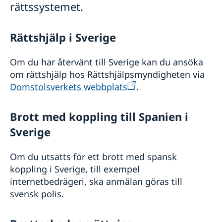
rättssystemet.
Förlust och bibehållande av svenskt medborgarskap
Gifta sig i Spanien
Om svenskt medborgarskap
Vigsel på ambassaden
Avgifter
Dubbelt medborgarskap
Vigsel inför spansk myndighet
Rättshjälp i Sverige
Reseinformation
Vigsel i Sverige
Ambassadens reseinformation
Vigsel i Svenska kyrkan
Om du har återvänt till Sverige kan du ansöka
Aktuella händelser
om rättshjälp hos Rättshjälpsmyndigheten via
Allmänna säkerhetsläget
Domstolsverkets webbplats
.
Terrorism
Naturförhållanden och katastrofer
In- och utresebestämmelser
Brott med koppling till Spanien i
Hälso- och sjukvård
Sverige
Lokala lagar och sedvänjor
Kriminalitet och personlig säkerhet
Trafiksäkerhet
Om du utsatts för ett brott med spansk
Resa i landet
koppling i Sverige, till exempel
Andorra och Gibraltar
internetbedrägeri, ska anmälan göras till
svensk polis.