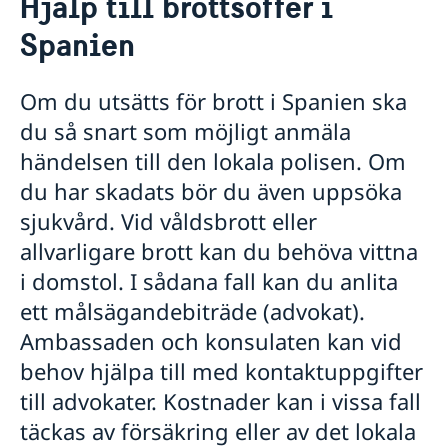
Hjälp till brottsoffer i
Service och hjälp till svenskar i Spanien
Spanien
Pass / ID-kort i Spanien
Tidsbokning samt avbokning för ansökan/förnyelse
Rösta i Spanien
av pass eller nationellt ID-kort
Om du utsätts för brott i Spanien ska
Anmäl dig till röstlängden
Registrering av nyfödd utomlands och ansökan om
Giltig id-handling vid passansökan
du så snart som möjligt anmäla
Öppettider för förtidsröstning i Spanien
samordningsnummer i Spanien
Ansökan förnyelse av pass för vuxna
händelsen till den lokala polisen. Om
Pension och levnadsintyg i Spanien
Ansökan om det första passet för barn under 18 år
Förnyelse av pass och nationellt ID-kort för barn
du har skadats bör du även uppsöka
Pension
Översättningar och externa tjänster
under 18 år i Spanien
Levnadsintyg
Legalisering av handlingar
sjukvård. Vid våldsbrott eller
Provisoriskt pass i Spanien
Akut hjälp
allvarligare brott kan du behöva vittna
Förlust av pass
Frihetsberövade
Utlämning av pass och nationellt ID-kort i Spanien
i domstol. I sådana fall kan du anlita
Ekonomiskt nödställd
ett målsägandebiträde (advokat).
Om du blir sjuk eller råkar ut för en olycka
Hemtransport
Ambassaden och konsulaten kan vid
Juridisk hjälp i utlandet
behov hjälpa till med kontaktuppgifter
Dödsfall
till advokater. Kostnader kan i vissa fall
Hjälp vid brott
täckas av försäkring eller av det lokala
Hjälp kring medborgarskap