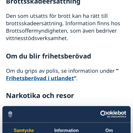
Brottsskadeersättning
Den som utsatts för brott kan ha rätt till
brottsskadeersättning. Information finns hos
Brottsoffermyndigheten, som även bedriver
vittnesstödsverksamhet.
Om du blir frihetsberövad
Om du grips av polis, se information under
”
Frihetsberövad i utlandet
”
.
Narkotika och resor
En stor andel av svenskar som frihetsberövas
utomlands är misstänkta eller dömda för
narkotikabrott. Detta gäller både smuggling
och innehav av mindre mängder.
Samtycke
Information
Om