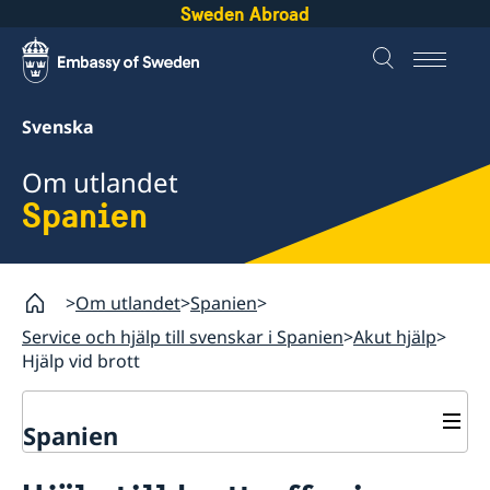
Sweden Abroad
Svenska
Om utlandet
Spanien
Om utlandet
Spanien
Service och hjälp till svenskar i Spanien
Akut hjälp
Hjälp vid brott
Spanien
Rösta i Spanien